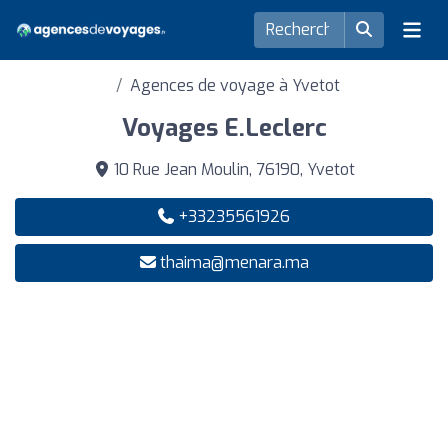
Agences de voyage à Yvetot
Voyages E.Leclerc
10 Rue Jean Moulin, 76190, Yvetot
+33235561926
thaima@menara.ma