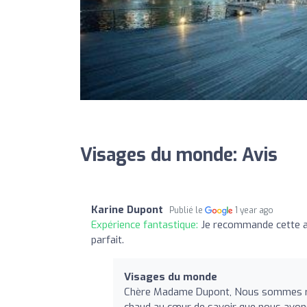
Visages du monde: Avis
Karine Dupont
Publié le
1 year ago
Expérience fantastique:
Je recommande cette ag
parfait.
Visages du monde
Chère Madame Dupont, Nous sommes rav
chaud au cœur de savoir que nous avon