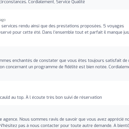
 circonstances. Cordialement, Service Qualité
 ago
s services rendu ainsi que des prestations proposées. 5 voyages
servé pour cette été. Dans l’ensemble tout et parfait il manque ju
mes enchantés de constater que vous êtes toujours satisfait de
ion concernant un programme de fidélité est bien notée. Cordialem
auld au top. À l écoute très bon suivi de réservation
tre agence. Nous sommes ravis de savoir que vous avez apprécié n
. N'hésitez pas à nous contacter pour toute autre demande. A bient