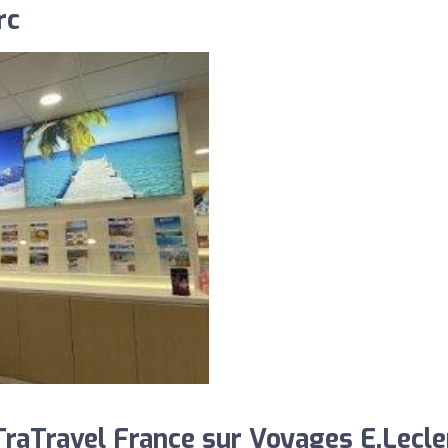
rc
aTravel France sur Voyages E.Lecler