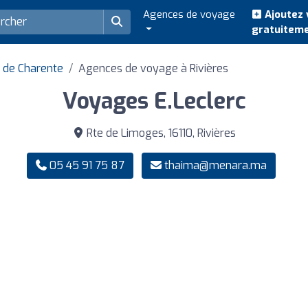
Agences de voyage
Ajoutez 
gratuitem
 de Charente
Agences de voyage à Rivières
Voyages E.Leclerc
Rte de Limoges, 16110, Rivières
05 45 91 75 87
thaima@menara.ma