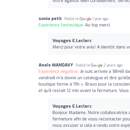
votre agence. Bien cordialement, Servic
sonia petit
Publié le
1 year ago
Expérience fantastique:
Au top merci
Voyages E.Leclerc
Merci pour votre avis! A bientôt dans vo
Anaïs MANDAVY
Publié le
2 years ago
Expérience négative:
Je suis arrivée à 18h48 d
vendredi m’a donné un catalogue et dire qu’elle
boutique ferme à 19h ». Bravo pour la conscienc
et qu’il restait 12 min avant la fermeture. Vou
Voyages E.Leclerc
Bonjour Madame, Notre collaboratrice a
fermeture afin de vous recontacter po
nous excuser si cela a rendu votre exp