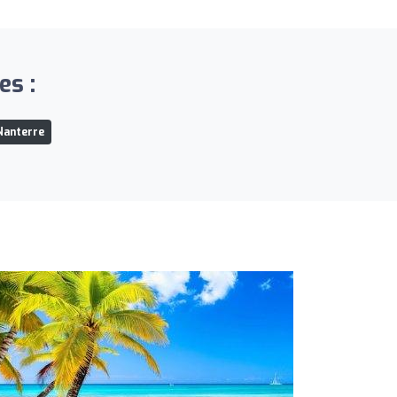
es :
Nanterre