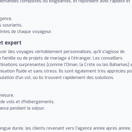
 demandes complexes ou exigeantes, et répondent avec rapidité et
gence.
s souriants.
aintes de chaque voyageur.
t expert
voir des voyages véritablement personnalisés, qu'il s'agisse de
n famille ou de projets de mariage à l'étranger. Les conseillers
estinations surprenantes (comme l'Oman, la Crète ou les Bahamas) 
sation fluide et sans stress. Ils sont également très appréciés p
ulation d'un vol, où ils trouvent rapidement des solutions
-mesure.
n de vols et d'hébergements.
ance pendant le séjour.
ongue durée, les clients revenant vers l'agence année après année.