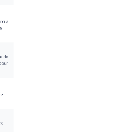
rci à
es
ie de
 pour
ne
ts