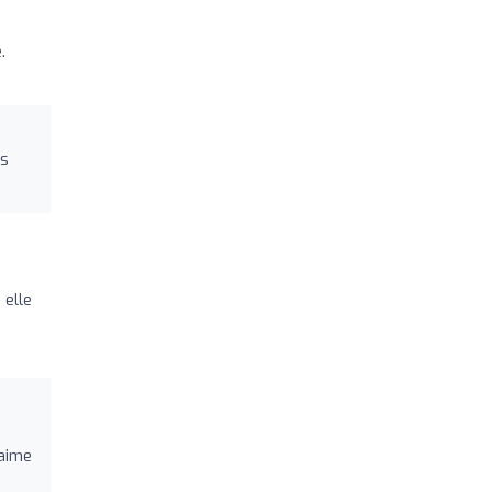
.
os
 elle
'aime