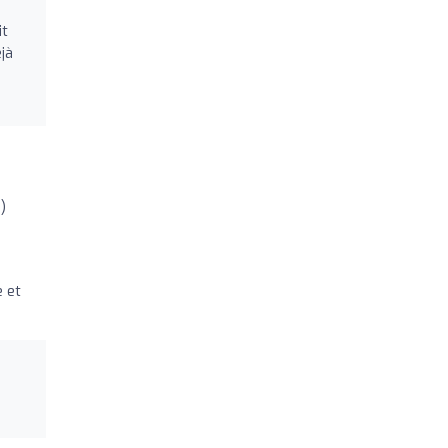
it
jà
)
e et