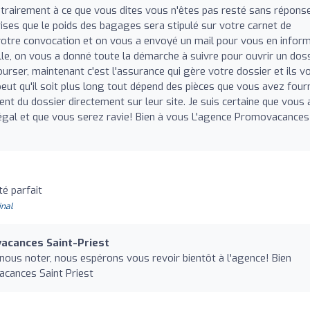
rairement à ce que vous dites vous n'êtes pas resté sans réponse
rises que le poids des bagages sera stipulé sur votre carnet de
otre convocation et on vous a envoyé un mail pour vous en inform
lle, on vous a donné toute la démarche à suivre pour ouvrir un dos
rser, maintenant c'est l'assurance qui gère votre dossier et ils v
 peut qu'il soit plus long tout dépend des pièces que vous avez fourn
t du dossier directement sur leur site. Je suis certaine que vous 
égal et que vous serez ravie! Bien à vous L'agence Promovacances
é parfait
inal
acances Saint-Priest
 nous noter, nous espérons vous revoir bientôt à l'agence! Bien
acances Saint Priest