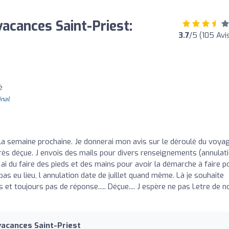
cances Saint-Priest:
3.7
/5 (105 Avi
é
inal
la semaine prochaine. Je donnerai mon avis sur le déroulé du voya
rès déçue. J envois des mails pour divers renseignements (annulat
j ai du faire des pieds et des mains pour avoir la démarche à faire p
as eu lieu, l annulation date de juillet quand même. Là je souhaite
et toujours pas de réponse..... Déçue.... J espère ne pas l.etre de n
acances Saint-Priest