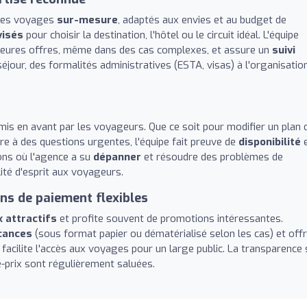
 des voyages
sur-mesure
, adaptés aux envies et au budget de
visés
pour choisir la destination, l'hôtel ou le circuit idéal. L'équipe
eilleures offres, même dans des cas complexes, et assure un
suivi
éjour, des formalités administratives (ESTA, visas) à l'organisatio
 mis en avant par les voyageurs. Que ce soit pour modifier un plan 
e à des questions urgentes, l'équipe fait preuve de
disponibilité
e
ions où l'agence a su
dépanner
et résoudre des problèmes de
lité d'esprit aux voyageurs.
ons de paiement flexibles
x attractifs
et profite souvent de promotions intéressantes.
cances
(sous format papier ou dématérialisé selon les cas) et off
ui facilite l'accès aux voyages pour un large public. La transparence 
té-prix sont régulièrement saluées.