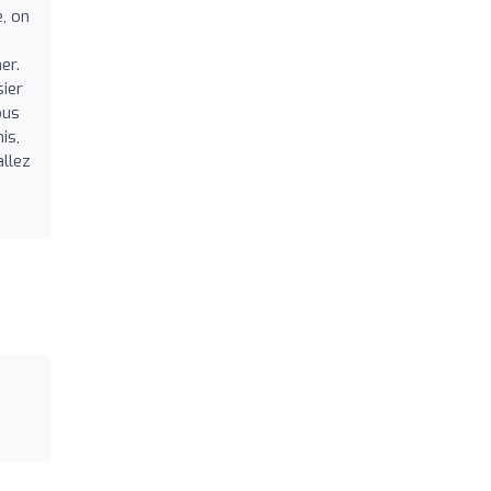
, on
er.
sier
ous
is,
allez