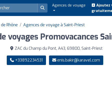
Agences de voyage
Ajoutez 
gratuitem
 de Rhône
Agences de voyage à Saint-Priest
e voyages Promovacances Sain
ZAC du Champ du Pont, A43, 69800, Saint-Priest
+33892234531
enis.bakir@karavel.com