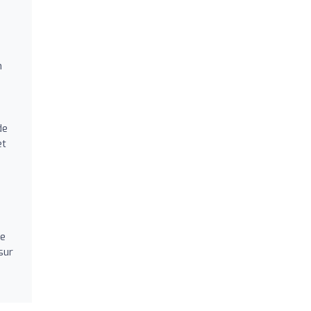
n
de
t
re
sur