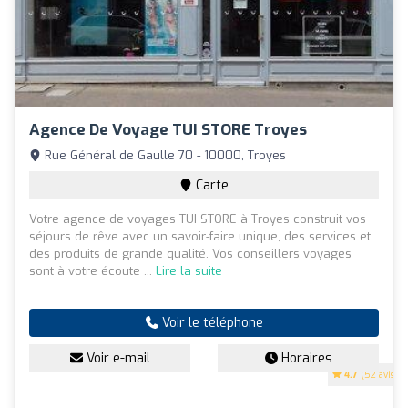
Agence De Voyage TUI STORE Troyes
Rue Général de Gaulle 70 - 10000, Troyes
Carte
Votre agence de voyages TUI STORE à Troyes construit vos
séjours de rêve avec un savoir-faire unique, des services et
des produits de grande qualité. Vos conseillers voyages
sont à votre écoute ...
Lire la suite
Voir le téléphone
Voir e-mail
Horaires
4.7
(52 avis)