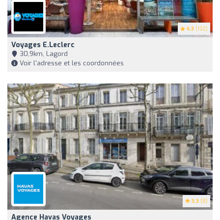
4.3
(102)
Voyages E.Leclerc
30,9km, Lagord
Voir l'adresse et les coordonnées
3.3
(8)
Agence Havas Voyages