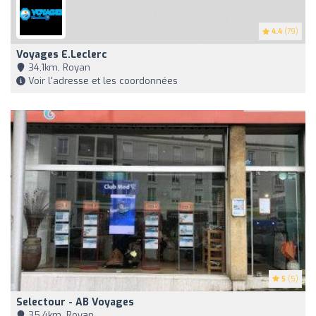
4.4
(79)
Voyages E.Leclerc
34,1km, Royan
Voir l'adresse et les coordonnées
5
(5)
Selectour - AB Voyages
35,4km, Royan