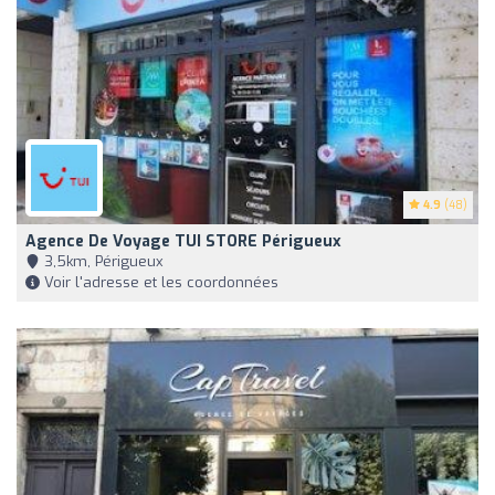
4.9
(48)
Agence De Voyage TUI STORE Périgueux
3,5km, Périgueux
Voir l'adresse et les coordonnées