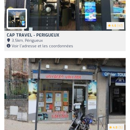
4.6
(47)
CAP TRAVEL - PERIGUEUX
3,5km, Périgueux
Voir l'adresse et les coordonnées
4.8
(5)