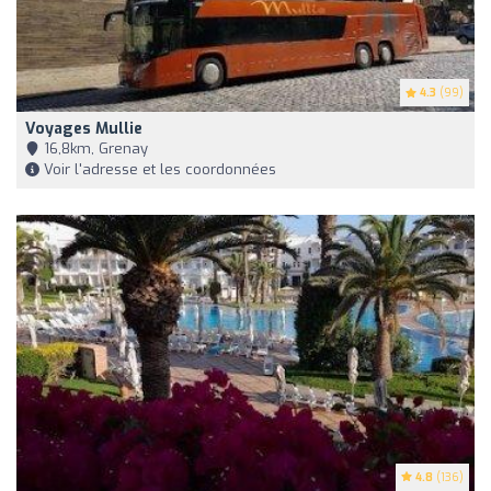
4.3
(99)
Voyages Mullie
16,8km, Grenay
Voir l'adresse et les coordonnées
4.8
(136)