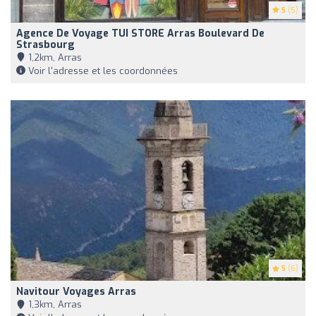
5
(5)
Agence De Voyage TUI STORE Arras Boulevard De
Strasbourg
1,2km, Arras
Voir l'adresse et les coordonnées
5
(6)
Navitour Voyages Arras
1,3km, Arras