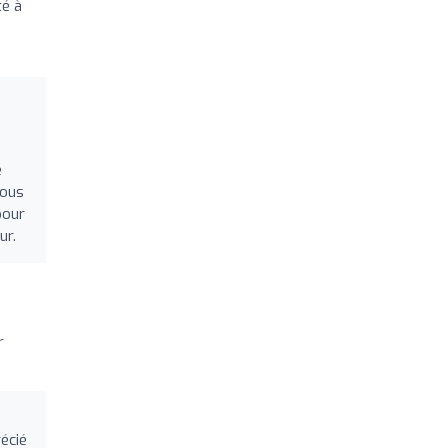
té à
e
vous
pour
ur.
r
écié