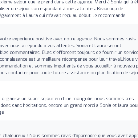
uxième sejour que je prend dans cette agence. Merci à Sonia qui à é
aliser un sejour correspondant à mes attentes. Beaucoup de
 également à Laura qui m'avait reçu au début. Je recommande
r votre expérience positive avec notre agence. Nous sommes ravis
avec nous a répondu à vos attentes. Sonia et Laura seront
les commentaires. Elles s'efforcent toujours de fournir un servic
econnaissance est la meilleure récompense pour leur travail.Nous 
ommandation et sommes impatients de vous accueillir à nouveau 
ous contacter pour toute future assistance ou planification de séjo
t organisé un super séjour en chine mongolie, nous sommes très
ons sans hésitations. encore un grand merci à Sonia et laura pou
ge
 chaleureux ! Nous sommes ravis d'apprendre que vous avez appr