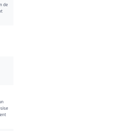
n de
nt
un
ssise
ment