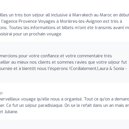
illes un très bon séjour all inclusive à Marrakech au Maroc en débu
de l'agence Provence Voyages à Morières-lès-Avignon est très à
ons. Toutes les informations et billets m’ont été transmis avant 
hoisirai pour un prochain voyage
ercions pour votre confiance et votre commentaire très
ller au mieux nos clients et sommes ravies que votre séjour fut
ournée et à bientôt nous l'éspérons !Cordialement,Laura & Sonia -
go
merveilleux voyage qu’elle nous a organisé. Tout ce qu’on a deman
er. Ce fut un séjour paradisiaque. On se le refait dans un an mais e
t Juliane.