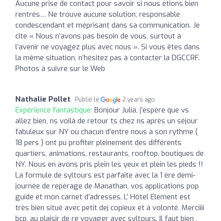
Aucune prise de contact pour savoir si nous étions bien
rentrés… Ne trouve aucune solution, responsable
condescendant et méprisant dans sa communication. Je
cite « Nous n’avons pas besoin de vous, surtout à
l’avenir ne voyagez plus avec nous ». Si vous êtes dans
la même situation, n’hésitez pas à contacter la DGCCRF.
Photos à suivre sur le Web
Nathalie Pollet
Publié le
2 years ago
Expérience fantastique:
Bonjour Julia, j’espère que vs
allez bien, ns voilà de retour ts chez ns après un séjour
fabuleux sur NY où chacun d’entre nous à son rythme (
18 pers ) ont pu profiter pleinement des différents
quartiers, animations, restaurants, rooftop, boutiques de
NY. Nous en avons pris plein les yeux et plein les pieds !!
La formule de syltours est parfaite avec la 1 ère demi-
journée de repérage de Manathan, vos applications pop
guide et mon carnet d’adresses. L’ Hôtel Element est
très bien situé avec petit dej copieux et à volonté. Merciiii
bcp, au plaisir de re voyager avec syltours. Il faut bien ,