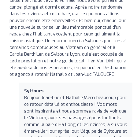
seulement nous l’avons vu mais nous avons pu faire du
canoë, plongé et dormi dedans. Après notre randonnée
dans les rizières et cette baie, est-ce que nous allions
pouvoir encore être émerveillés? Et bien oui, chaque jour
une nouvelle surprise, un lieu mémorable ponctué d’un
repas chez l’habitant excellent pour ceux qui aiment la
cuisine asiatique. Un énorme merci à Syltours pour ces 2
semaines somptueuses au Vietnam en général et à
Carole Berthiller, de Syltours Lyon, qui s’est occupée de
cette prestation et notre guide local, Tien Van Dinh, qui a
été au-delà de nos espérances, en particulier, Destination
et agence à retenir Nathalie et Jean-Luc FALGUÈRE
Syltours
Bonjour Jean-Luc et Nathalie,Merci beaucoup pour
ce retour détaillé et enthousiaste ! Vos mots
sont inspirants et nous sommes ravis de voir que
le Vietnam, avec ses paysages époustouflants
comme la baie d'Ha Long et les rizières, a su vous
émerveiller jour après jour. L’équipe de Syltours et