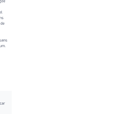
âgée
el
ons
 de
 sans
oum.
car