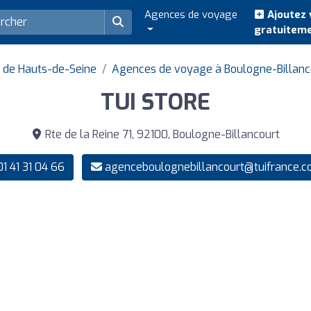
Agences de voyage
Ajoutez 
gratuitem
 de Hauts-de-Seine
Agences de voyage à Boulogne-Billanc
TUI STORE
Rte de la Reine 71, 92100, Boulogne-Billancourt
1 41 31 04 66
agenceboulognebillancourt@tuifrance.