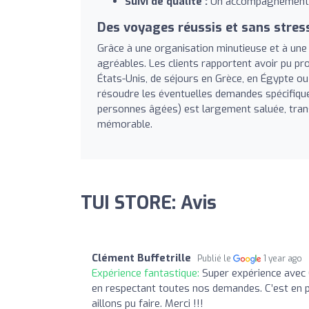
Suivi de qualité :
Un accompagnement ri
Des voyages réussis et sans stres
Grâce à une organisation minutieuse et à une a
agréables. Les clients rapportent avoir pu pro
États-Unis, de séjours en Grèce, en Égypte ou
résoudre les éventuelles demandes spécifiq
personnes âgées) est largement saluée, tran
mémorable.
TUI STORE: Avis
Clément Buffetrille
Publié le
1 year ago
Expérience fantastique:
Super expérience avec 
en respectant toutes nos demandes. C’est en p
aillons pu faire. Merci !!!