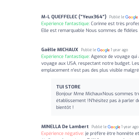
M-L QUEFFELEC (“Yeux364”)
Publié le
Expérience fantastique:
Corinne est très profe
Elle est remarquable Nous sommes de fidèles c
Gaëlle MICHAUX
Publié le
1 year ago
Expérience fantastique:
Agence de voyage qui 
voyage aux USA, respectant notre budget. Les
emplacement n'est pas des plus visible malgré
TUI STORE
Bonjour Mme MichauxNous sommes très 
établissement !N’hésitez pas à parler 
bientôt !
MINELLA De Lambert
Publié le
1 year ago
Expérience négative:
je préfère être honnête e