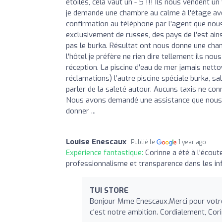
étoiles, cela vaut un - 5 !!! Ils nous vendent
je demande une chambre au calme à l'étage avec
confirmation au téléphone par l’agent que nous 
exclusivement de russes, des pays de l’est ai
pas le burka. Résultat ont nous donne une cham
l'hôtel je préfère ne rien dire tellement ils no
réception. La piscine d’eau de mer jamais netto
réclamations) l’autre piscine spéciale burka, sa
parler de la saleté autour. Aucuns taxis ne co
Nous avons demandé une assistance que nous 
donner ...
Louise Enescaux
Publié le
1 year ago
Expérience fantastique:
Corinne a été à l'écout
professionnalisme et transparence dans les i
TUI STORE
Bonjour Mme Enescaux,Merci pour votr
c'est notre ambition. Cordialement, Co