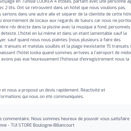
 un voyage en Tunisie LOOKEA 4 étoiles, partant avec une personne 
 2 lits. Ont se retrouvent dans un hôtel que nous voulions pas,
serions dans une autre aile et séparer de la clientèle de cette hôt
nsi énormément de locaux aux regards de tueurs car nous ne porti
bre rdv directe dans la piscine avec la musique à fond, personnels
us déteste. L'hôtel en lui même et dans un étant lamentable sauf la
yer, sauf quand nous nous plaintes (nous plusieurs à faire des
le, transats et matelas souillés et la plage inexistante 15 transats
nnaissent l'hôtel looka quand sommes arrivées à l’aéroport de mid
avons pas eue heureusement l'hôtesse d'enregistrement nous la
e et nous a proposé un devis rapidement. Réactivité et
nformations qui nous on été communiquées.
e commentaire. Nous sommes heureux de pouvoir vous satisfaire 
rinne - TUI STORE Boulogne-Billancourt