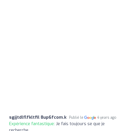
sgjjtdlflfkltfil 8up6fcom.k
Publié le
4 years ago
Expérience fantastique:
Je fais toujours se que je
recherche