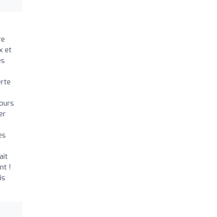
re
x et
es
erte
jours
er
ès
ait
nt !
is