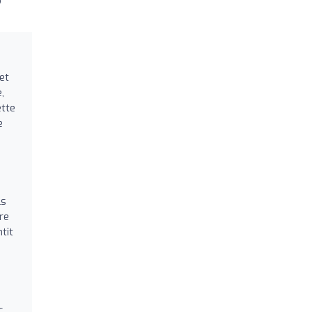
et
,
ette
e
ls
re
tit
c