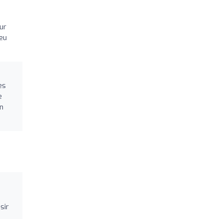
ur
peu
es
e
un
sir