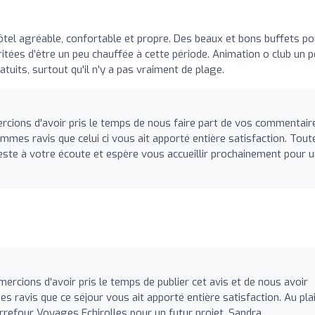
tel agréable, confortable et propre. Des beaux et bons buffets po
ritées d’être un peu chauffée à cette période. Animation o club un 
tuits, surtout qu'il n'y a pas vraiment de plage.
cions d'avoir pris le temps de nous faire part de vos commentair
mmes ravis que celui ci vous ait apporté entière satisfaction. Tout
este à votre écoute et espère vous accueillir prochainement pour 
rcions d'avoir pris le temps de publier cet avis et de nous avoir
s ravis que ce séjour vous ait apporté entière satisfaction. Au plai
rrefour Voyages Echirolles pour un futur projet. Sandra