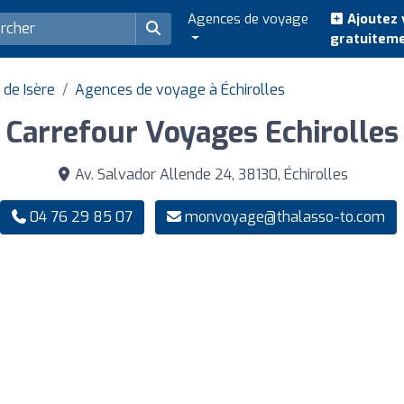
Agences de voyage
Ajoutez 
gratuitem
de Isère
Agences de voyage à Échirolles
Carrefour Voyages Echirolles
Av. Salvador Allende 24, 38130, Échirolles
04 76 29 85 07
monvoyage@thalasso-to.com