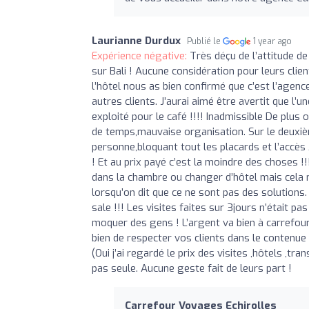
Laurianne Durdux
Publié le
1 year ago
Expérience négative:
Très déçu de l’attitude d
sur Bali ! Aucune considération pour leurs clie
l’hôtel nous as bien confirmé que c’est l’agenc
autres clients. J’aurai aimé être avertit que l’u
exploité pour le café !!!! Inadmissible De plus 
de temps,mauvaise organisation. Sur le deuxiè
personne,bloquant tout les placards et l’accès A
! Et au prix payé c’est la moindre des choses !
dans la chambre ou changer d’hôtel mais cela 
lorsqu’on dit que ce ne sont pas des solutions.
sale !!! Les visites faites sur 3jours n’était p
moquer des gens ! L’argent va bien à carrefour 
bien de respecter vos clients dans le contenue
(Oui j’ai regardé le prix des visites ,hôtels ,t
pas seule. Aucune geste fait de leurs part !
Carrefour Voyages Echirolles