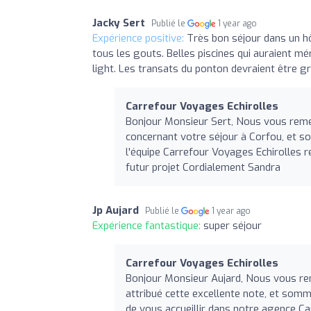
Jacky Sert
Publié le
1 year ago
Expérience positive:
Très bon séjour dans un hô
tous les gouts. Belles piscines qui auraient mé
light. Les transats du ponton devraient être gra
Carrefour Voyages Echirolles
Bonjour Monsieur Sert, Nous vous remer
concernant votre séjour à Corfou, et so
l'équipe Carrefour Voyages Echirolles r
futur projet Cordialement Sandra
Jp Aujard
Publié le
1 year ago
Expérience fantastique:
super séjour
Carrefour Voyages Echirolles
Bonjour Monsieur Aujard, Nous vous reme
attribué cette excellente note, et somme
de vous accueillir dans notre agence Ca