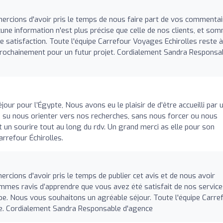
rcions d'avoir pris le temps de nous faire part de vos commentai
une information n'est plus précise que celle de nos clients, et so
ère satisfaction. Toute l'équipe Carrefour Voyages Echirolles reste à
 prochainement pour un futur projet. Cordialement Sandra Responsa
jour pour l’Égypte, Nous avons eu le plaisir de d’être accueilli par 
as su nous orienter vers nos recherches, sans nous forcer ou nous
 un sourire tout au long du rdv. Un grand merci as elle pour son
rrefour Échirolles.
cions d'avoir pris le temps de publier cet avis et de nous avoir
ommes ravis d’apprendre que vous avez été satisfait de nos service
e. Nous vous souhaitons un agréable séjour. Toute l'équipe Carre
te. Cordialement Sandra Responsable d'agence