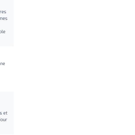
res
mmes
ble
une
s et
four