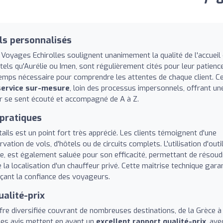
ils personnalisés
Voyages Echirolles soulignent unanimement la qualité de l'accueil 
 tels qu'Aurélie ou Imen, sont régulièrement cités pour leur patience
temps nécessaire pour comprendre les attentes de chaque client. C
 service sur-mesure
, loin des processus impersonnels, offrant un
ur se sent écouté et accompagné de A à Z.
 pratiques
ails est un point fort très apprécié. Les clients témoignent d'une
rvation de vols, d'hôtels ou de circuits complets. L'utilisation d'outi
e, est également saluée pour son efficacité, permettant de résoud
la localisation d'un chauffeur privé. Cette maîtrise technique garan
çant la confiance des voyageurs.
ualité-prix
re diversifiée couvrant de nombreuses destinations, de la Grèce à
Les avis mettent en avant un
excellent rapport qualité-prix
, ave