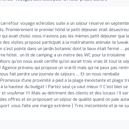
e carrefour voyage echirolles suite à un séjour réservé en septemb
nts. Premièrement le premier hôtel le petit déjeuner était désastreu
e qui avait choisi ,nous n’avions pas les mêmes petit déjeuner que l
ne des visites proposé participait à la maltraitante animale :le luwak
on s’est pointé dans un jardin botannic dont le lieux était fermé … p
me hôtel , un lit de camping a un mètre des WC pour la troisième
lors qu’on nous avait certifié qu’on aurait trois vrais lit tout le sé
!! Agence prévenu qui propose un vrai lit mais qui ne peux pas rentr
nous fait perdre une journée de séjours … Et on nous remballe
 Promesse d’une proximité à pied à la plage inexistante et plage tr
as à la hauteur du budget ! Partez seul ça vaut mieux !! C’est bien se
et voyAmar !!! Mais au détriment des clients et des locaux ! Il ser
 des offres et en proposant un séjour de qualité quand on paie auta
ransport ,vous faite une marge extrême ) Très mécontente et je ne su