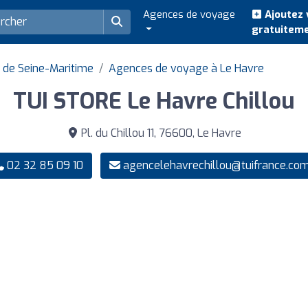
Agences de voyage
Ajoutez 
gratuitem
de Seine-Maritime
Agences de voyage à Le Havre
TUI STORE Le Havre Chillou
Pl. du Chillou 11, 76600, Le Havre
02 32 85 09 10
agencelehavrechillou@tuifrance.co