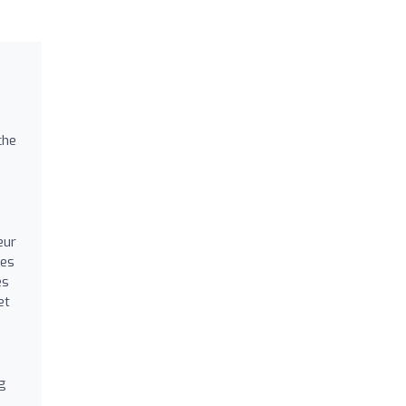
che
eur
des
es
et
ng