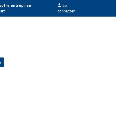
votre entreprise
Se
ent
connecter
m