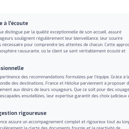
e à l'écoute
e distingue par la qualité exceptionnelle de son accueil, assuré
ageurs soulignent régulièrement leur bienveillance, leur sourire
s nécessaire pour comprendre les attentes de chacun. Cette appro
osphère rassurante, où le client se sent véritablement écouté et
ssionnelle
la pertinence des recommandations formulées par l'équipe. Grâce à l
fondie des destinations, France et Héloïse parviennent à proposer 
tement aux désirs de leurs voyageurs. Que ce soit pour des voyag
scapades ensoleillées, leur expertise garantit des choix judicieux 
gestion rigoureuse
'agence assure un accompagnement complet et rigoureux tout au lo
ulièrement la clarté des documents fournis et la réactivité de