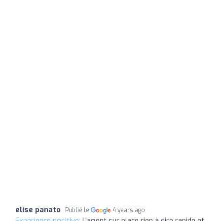
elise panato
Publié le
4 years ago
Expérience positive:
L'agent sur place rien à dire rapide et