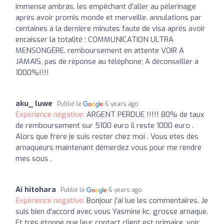
immense ambras, les empêchant d'aller au pèlerinage
après avoir promis monde et merveille. annulations par
centaines à la dernière minutes faute de visa après avoir
encaisser la totalité ; COMMUNICATION ULTRA
MENSONGÈRE. remboursement en attente VOIR A
JAMAIS, pas de réponse au téléphone; A déconseiller à
1000%!!!!
aku_ luwe
Publié le
6 years ago
Expérience négative:
ARGENT PERDUE !!!!! 80% de taux
de remboursement sur 5100 euro il reste 1000 euro .
Alors que frere je suis rester chez moi . Vous etes des
arnaqueurs maintenant démerdez vous pour me rendre
mes sous .
Ai hitohara
Publié le
6 years ago
Expérience négative:
Bonjour j'ai lue les commentaires. Je
suis bien d'accord avec vous Yasmine kc, grosse arnaque.
Et très étonné que leur contact client est primaire, voir