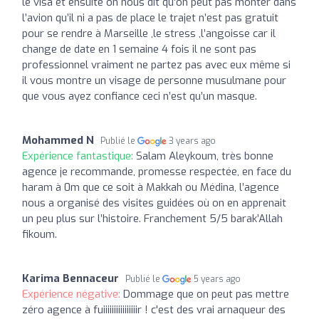
le visa et ensuite on nous dit qu’on peut pas monter dans
l’avion qu’il ni a pas de place le trajet n’est pas gratuit
pour se rendre à Marseille ,le stress ,l’angoisse car il
change de date en 1 semaine 4 fois il ne sont pas
professionnel vraiment ne partez pas avec eux même si
il vous montre un visage de personne musulmane pour
que vous ayez confiance ceci n’est qu’un masque.
Mohammed N
Publié le
3 years ago
Expérience fantastique:
Salam Aleykoum, très bonne
agence je recommande, promesse respectée, en face du
haram à 0m que ce soit à Makkah ou Médina, l’agence
nous a organisé des visites guidées où on en apprenait
un peu plus sur l’histoire. Franchement 5/5 barak’Allah
fikoum.
Karima Bennaceur
Publié le
5 years ago
Expérience négative:
Dommage que on peut pas mettre
zéro agence à fuiiiiiiiiiiiiiiiir ! c'est des vrai arnaqueur des