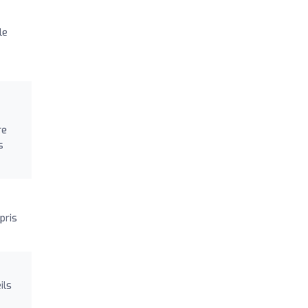
le
re
s
pris
ils