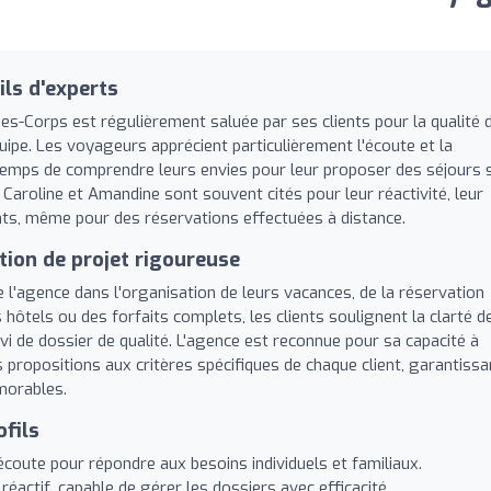
ils d'experts
es-Corps est régulièrement saluée par ses clients pour la qualité 
uipe. Les voyageurs apprécient particulièrement l'écoute et la
e temps de comprendre leurs envies pour leur proposer des séjours 
roline et Amandine sont souvent cités pour leur réactivité, leur
ents, même pour des réservations effectuées à distance.
tion de projet rigoureuse
e l'agence dans l'organisation de leurs vacances, de la réservation
s hôtels ou des forfaits complets, les clients soulignent la clarté d
ivi de dossier de qualité. L'agence est reconnue pour sa capacité à
 propositions aux critères spécifiques de chaque client, garantissa
morables.
ofils
écoute pour répondre aux besoins individuels et familiaux.
réactif, capable de gérer les dossiers avec efficacité.