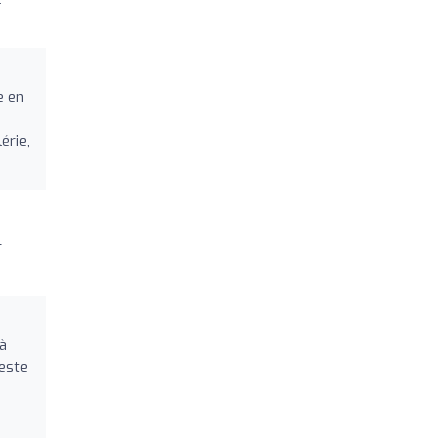
e en
érie,
r
 à
reste