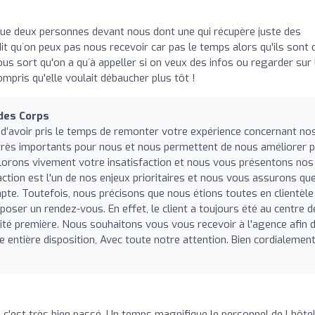
que deux personnes devant nous dont une qui récupère juste des
it qu´on peux pas nous recevoir car pas le temps alors qu'ils sont
us sort qu'on a qu´à appeller si on veux des infos ou regarder sur 
compris qu'elle voulait débaucher plus tôt !
des Corps
d’avoir pris le temps de remonter votre expérience concernant no
 très importants pour nous et nous permettent de nous améliorer 
plorons vivement votre insatisfaction et nous vous présentons nos
tion est l'un de nos enjeux prioritaires et nous vous assurons qu
te. Toutefois, nous précisons que nous étions toutes en clientèle
oser un rendez-vous. En effet, le client a toujours été au centre d
ité première. Nous souhaitons vous vous recevoir à l'agence afin 
 entière disposition, Avec toute notre attention. Bien cordialement
c'est très bien passé. Un temps magnifique le personnel de l hôte