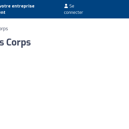
votre entreprise
Se
ent
connecter
orps
s Corps