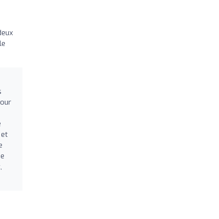
 deux
le
s
pour
e
 et
e
de
,
l