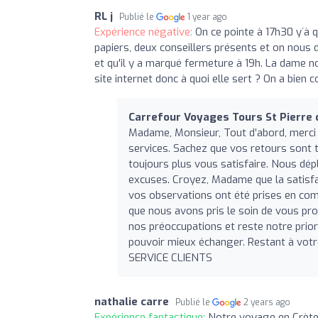
RL j
Publié le
1 year ago
Expérience négative:
On ce pointe à 17h30 y´à 
papiers, deux conseillers présents et on nous d
et qu'il y a marqué fermeture à 19h. La dame no
site internet donc à quoi elle sert ? On a bien 
Carrefour Voyages Tours St Pierre 
Madame, Monsieur, Tout d’abord, merci 
services. Sachez que vos retours sont
toujours plus vous satisfaire. Nous dé
excuses. Croyez, Madame que la satisfac
vos observations ont été prises en comp
que nous avons pris le soin de vous prop
nos préoccupations et reste notre prior
pouvoir mieux échanger. Restant à votre
SERVICE CLIENTS
nathalie carre
Publié le
2 years ago
Expérience fantastique:
Notre voyage en Crète 