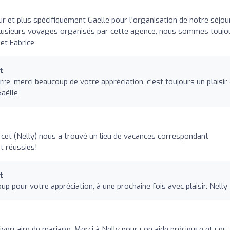
ur et plus spécifiquement Gaelle pour l'organisation de notre séjou
ès plusieurs voyages organisés par cette agence, nous sommes toujo
et Fabrice
t
, merci beaucoup de votre appréciation, c'est toujours un plaisir
Gaëlle
et (Nelly) nous a trouvé un lieu de vacances correspondant
t réussies!
t
p pour votre appréciation, à une prochaine fois avec plaisir. Nelly
ersaire de mariage. Merci à Nelly pour son aide précieuse et ses