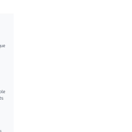
que
ple
ts
s