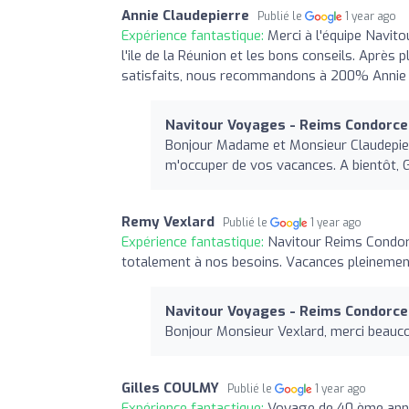
Annie Claudepierre
Publié le
1 year ago
Expérience fantastique:
Merci à l'équipe Navito
l'ile de la Réunion et les bons conseils. Apr
satisfaits, nous recommandons à 200% Annie 
Navitour Voyages - Reims Condorce
Bonjour Madame et Monsieur Claudepierre
m'occuper de vos vacances. A bientôt, 
Remy Vexlard
Publié le
1 year ago
Expérience fantastique:
Navitour Reims Condorc
totalement à nos besoins. Vacances pleinemen
Navitour Voyages - Reims Condorce
Bonjour Monsieur Vexlard, merci beaucou
Gilles COULMY
Publié le
1 year ago
Expérience fantastique:
Voyage de 40 ème anniv