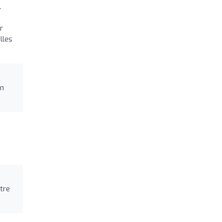
l
r
lles
un
tre