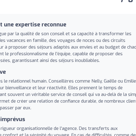
 une expertise reconnue
e par la qualité de son conseil et sa capacité à transformer les
des vacances en famille, des voyages de noces ou des circuits
eur à proposer des séjours adaptés aux envies et au budget de cha
nt le professionnalisme de l'équipe, capable de proposer des
ées, garantissant ainsi des séjours inoubliables.
ive
ns le relationnel humain. Conseillères comme Nelly, Gaëlle ou Emilie
 bienveillance et leur réactivité. Elles prennent le temps de
t souvent un véritable service de conseil qui va au-delà de la sim
rmet de créer une relation de confiance durable, de nombreux clien
passer par eux.
s imprévus
rigueur organisationnelle de l'agence. Des transferts aux
 confort et la sérénité du voyage. En cas de difficultés, comme de