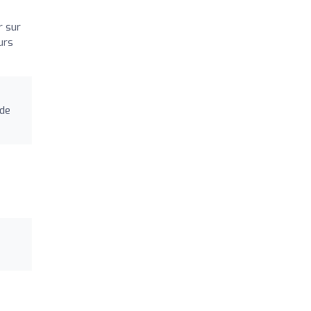
r sur
urs
 de