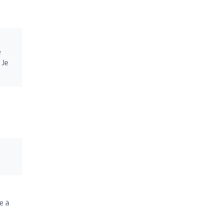
e
 Je
e à