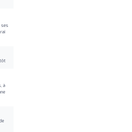
e ses
rai
tôt
, à
une
de