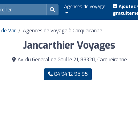
Agences de voyage
Ajoutez 
gratuitem
 de Var
Agences de voyage à Carqueiranne
Jancarthier Voyages
Av. du General de Gaulle 21, 83320, Carqueiranne
04 94 12 95 95