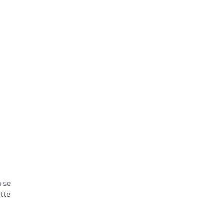
)
à se
ette