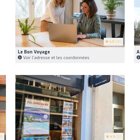
4.9
(70)
Le Bon Voyage
A
Voir l'adresse et les coordonnées
6)
4.9
(12)