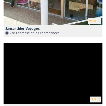
4.3
(6)
Jancarthier Voyages
Voir l'adresse et les coordonnées
5
(5)