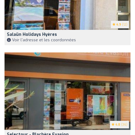
4.9
(12)
Salaün Holidays Hyères
Voir l'adresse et les coordonnées
4.8
(36)
Selectour - Blachère Evasion