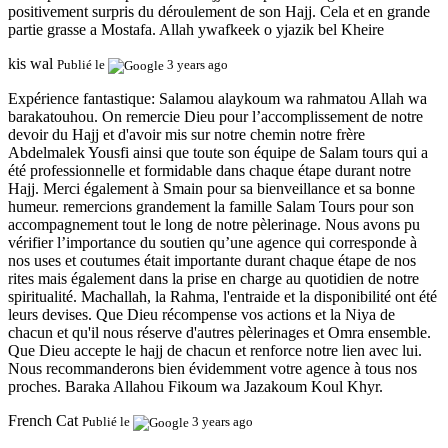
positivement surpris du déroulement de son Hajj. Cela et en grande
partie grasse a Mostafa. Allah ywafkeek o yjazik bel Kheire
kis wal
Publié le
3 years ago
Expérience fantastique:
Salamou alaykoum wa rahmatou Allah wa
barakatouhou. On remercie Dieu pour l’accomplissement de notre
devoir du Hajj et d'avoir mis sur notre chemin notre frère
Abdelmalek Yousfi ainsi que toute son équipe de Salam tours qui a
été professionnelle et formidable dans chaque étape durant notre
Hajj. Merci également à Smain pour sa bienveillance et sa bonne
humeur. remercions grandement la famille Salam Tours pour son
accompagnement tout le long de notre pèlerinage. Nous avons pu
vérifier l’importance du soutien qu’une agence qui corresponde à
nos uses et coutumes était importante durant chaque étape de nos
rites mais également dans la prise en charge au quotidien de notre
spiritualité. Machallah, la Rahma, l'entraide et la disponibilité ont été
leurs devises. Que Dieu récompense vos actions et la Niya de
chacun et qu'il nous réserve d'autres pèlerinages et Omra ensemble.
Que Dieu accepte le hajj de chacun et renforce notre lien avec lui.
Nous recommanderons bien évidemment votre agence à tous nos
proches. Baraka Allahou Fikoum wa Jazakoum Koul Khyr.
French Cat
Publié le
3 years ago