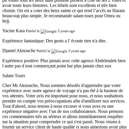
pu visiter tous les lieux saint possible présent à côté de ses 2 villes et
avoir toute leurs histoires. Les hôtels sont excellents et très bien
choisie. On est a coter des lieux saints ce qui rend l’accès au Haram
beaucoup plus simple. Je recommande salam tours pour Omra ou
hejj.
Yacine Kara
Publié le
3 years ago
Expérience fantastique:
Des gents a l' écoute rien n'a dire.
Djamel Aknouche
Publié le
3 years ago
Expérience positive:
Plus jamais avec cette agence Abdelmalek bien
l autre pas d tout commerçant point bar plus jamais chez eux
Salam Tours
Cher Mr Aknouche, Nous sommes désolés d'apprendre que votre
expérience avec notre agence de voyage n'a pas été à la hauteur de
vos attentes. Votre avis est important pour nous, et nous souhaitons
prendre en compte vos préoccupations afin d'améliorer nos services.
Tout d'abord, nous tenons à nous excuser si vous avez eu une
expérience négative avec l’un de nos collaborateurs. Nous prenons
ces commentaires très au sérieux et allons immédiatement enquêter
sur la situation pour comprendre ce qui s'est passé. Nous visons à
fournir un service client de haute qualité et nous aimerions avoir plus