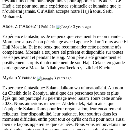
très attentifs et toujours disponibles pour apporter leurs aides . Ce
Hadj a été pour moi unie expérience spirituelle et humaine que je
n’oublierai jamais. Qu’Allah accepte notre Hajj à tous. Serbi
Mohamed.
Abdel Z (“AbdelZ”)
Publié le
3 years ago
Expérience fantastique:
Je ne peux que vivement la recommander.
Mom père a passé son pèlerinage avec l agence Salam Tours avec El
Hajj Mostafa. Et je ne peux que recommander cette personne très
compétente. Mostafa a toujours été présent et disponible sur toutes
les étapes avant et pendant le Hajj. Mon père a été grandement et
positivement surpris du déroulement de son Hajj. Cela et en grande
partie grasse a Mostafa. Allah ywafkeek o yjazik bel Kheire
Myriam Y
Publié le
3 years ago
Expérience fantastique:
Salam alaikom wa rahmatoullahi. Au nom
du Cheikh de la Zaouiya, ainsi que des personnes jeunes et plus
âgés qui ont participé au pèlerinage avec Salam Tours cette année
2023. Nous aimerions remercier Abdelmalek, Salim ainsi que
l'équipe de Salam Tours pour leur organisation, leur encadrement
religieux, leur disponibilité, leur patience, leur sourires dans les
moments difficiles, enfin pour tout ce qu'ils ont fait pour nous aussi
bien de façons apparentes que cachées. Nous vous renouvelons une
fois de plus notre confiance que vous n'avez pas trahi et nous