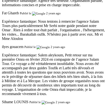
Expérience fantastique:
Agence très sérieuse. Organisation parfaite,
informations concises et prise en charge impeccable.
Fat Ghareb
Publié le
2 years ago
Expérience fantastique:
Nous tenions à remercier l'agence Salam
Tours plus particulièrement Mr Serbi notre guide pendant notre
Omar . Rien à redire tout était parfait , l'organisation , l'hébergement,
les visites... Barakallah oufik. N'hésitez pas à partir avec eux. Mr et
Mme Aloulou
ilyes gouacem
Publié le
2 years ago
Expérience fantastique:
Salem aleykoum, Petit retour sur ma
première Omra en février 2024 en compagnie de l’agence Salam
Tour. Ce voyage a été véritablement inoubliable. Nous avons été
accompagnés par deux guides Toufik et Larbi très dévoués et
attentifs à toutes les questions que nous pouvions avoir. Nous avons
eu le privilège de séjourner dans des hôtels très bien situés, à la fois
à Médine et à La Mecque. Les visites de groupe organisées nous ont
permis de découvrir de nombreux sites importants tout au long du
voyage. L'organisation de cette Omra était impeccable, je la
recommande vivement à tous.
Sihame LOUNIS
Publié le
2 years ago