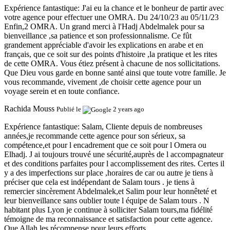
Expérience fantastique:
J'ai eu la chance et le bonheur de partir avec
votre agence pour effectuer une OMRA. Du 24/10/23 au 05/11/23
Enfin,2 OMRA. Un grand merci à l'Hadj Abdelmalek pour sa
bienveillance ,sa patience et son professionnalisme. Ce fût
grandement appréciable d'avoir les explications en arabe et en
français, que ce soit sur des points d'histoire ,la pratique et les rites
de cette OMRA. Vous étiez présent à chacune de nos sollicitations.
Que Dieu vous garde en bonne santé ainsi que toute votre famille. Je
vous recommande, vivement ,de choisir cette agence pour un
voyage serein et en toute confiance.
Rachida Mouss
Publié le
2 years ago
Expérience fantastique:
Salam, Cliente depuis de nombreuses
années,je recommande cette agence pour son sérieux, sa
compétence,et pour l encadrement que ce soit pour l Omera ou
Elhadj. J ai toujours trouvé une sécurité,auprès de l accompagnateur
et des conditions parfaites pour l accomplissement des rites. Certes il
y a des imperfections sur place ,horaires de car ou autre je tiens à
préciser que cela est indépendant de Salam tours . je tiens à
remercier sincèrement Abdelmalek,et Salim pour leur honnêteté et
leur bienveillance sans oublier toute l équipe de Salam tours . N
habitant plus Lyon je continue à solliciter Salam tours,ma fidélité
témoigne de ma reconnaissance et satisfaction pour cette agence.
Que Allah les récompense pour leurs efforts .