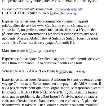
compréhension, sa grande patience et sa tolérance à notre égard.
Cet avis a été traduit automatiquement. |
Voir le texte original
LACHEHEUB Khaled
Publié le
1 year ago
Expérience fantastique:
Je recommande vivement, rapport
prix/qualités de service +++. Ce résume en un sérieux, une
convivialité, un professionnalisme parfait, ils sont à l'écoute des
pèlerins avec des informations précises et circonscrites aux bons
moments. Merci à Abdelmalek et Salim de Salem Tours, de nous
avoir mis a l'aise lors de ce voyage. A bientôt KL
Man sour
Publié le
1 year ago
Expérience fantastique:
Excellente agence qui m'a permis de vivre
une Omra inoubliable. Je la conseille a toutes et a tous.
Youssef ABOU ZAKARIYA
Publié le
1 year ago
Expérience fantastique:
Assalam Alaikoum Je viens de rentrer d'un
voyage Oumra avec Salam tours, en compagnie de Ahl Alkoran. Il
n'y a pas de mots pour qualifier l'organisation, le responsable, et tout
le voyage: EXCEPTIONNEL, MAGNIFIQUE. Aucune fausse
note, aucun problème, du début jusqu'à l'arrivée, notre voyage a
était, une réussite, un enchantement, intense en activité, plein de
découvertes. Jazakoum Allah khayran, merci beaucoup. Youssef