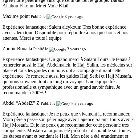
agrée notre pèlerinage ainsi que celui de tout le groupe. Baraka
Allahou Fikoum Mr et Mme Kiati
Maxime point
Publié le
3 years ago
Expérience fantastique:
Salem aleykoum Très bonne expérience
avec salem tour. Disponible pour répondre à nos questions et nos
attentes. Merci à toute l équipe
Zouhir Bouaita
Publié le
3 years ago
Expérience fantastique:
Un grand merci à Salam Tours. Je tenais à
remercier aussi le Hajj Abdelmalek, le Hajj Salim, les médecins sur
place et tous les guides qui nous ont accompagné durant cette
expérience. Je remercie aussi les guides Hajj Serbi et Hajj Mustafa,
qui nous suivaient tout au long du voyage. Une équipe très
professionnelle et sympathique avec un grand savoir faire. Je
recommande à 200% !
Abdel “AbdelZ” Z
Publié le
3 years ago
Expérience fantastique:
Je ne peux que vivement la recommander.
Mom père a passé son pèlerinage avec l agence Salam Tours avec El
Hajj Mostafa. Et je ne peux que recommander cette personne très
compétente. Mostafa a toujours été présent et disponible sur toutes
les étapes avant et pendant le Hajj. Mon père a été grandement et