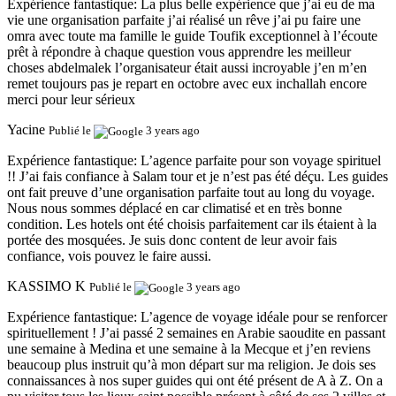
Expérience fantastique:
La plus belle expérience que j’ai eu de ma
vie une organisation parfaite j’ai réalisé un rêve j’ai pu faire une
omra avec toute ma famille le guide Toufik exceptionnel à l’écoute
prêt à répondre à chaque question vous apprendre les meilleur
choses abdelmalek l’organisateur était aussi incroyable j’en m’en
remet toujours pas je repart en octobre avec eux inchallah encore
merci pour leur sérieux
Yacine
Publié le
3 years ago
Expérience fantastique:
L’agence parfaite pour son voyage spirituel
!! J’ai fais confiance à Salam tour et je n’est pas été déçu. Les guides
ont fait preuve d’une organisation parfaite tout au long du voyage.
Nous nous sommes déplacé en car climatisé et en très bonne
condition. Les hotels ont été choisis parfaitement car ils étaient à la
portée des mosquées. Je suis donc content de leur avoir fais
confiance, vois pouvez le faire aussi.
KASSIMO K
Publié le
3 years ago
Expérience fantastique:
L’agence de voyage idéale pour se renforcer
spirituellement ! J’ai passé 2 semaines en Arabie saoudite en passant
une semaine à Medina et une semaine à la Mecque et j’en reviens
beaucoup plus instruit qu’à mon départ sur ma religion. Je dois ses
connaissances à nos super guides qui ont été présent de A à Z. On a