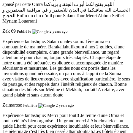
apaisé par cette Omra اللهم يفتح لكما أبواب الجنة،و يزيدكما
الحسنات الله يعافيكما في البدن للاستمرار في مرافقة المعتمرين و
الحجاج Enfin un clin d’œil pour Salam Tour Merci Abbou Seif et
Myriam Louarrani
Zak 69
Publié le
2 years ago
Expérience fantastique:
Salam oualeykoum. 1ère omra en
compagnie de ma mère. Barakallahufikoum à nos 2 guides, d'une
disponibilité exemplaire, d'une grande bienveillance, un regard
attentionné pour chacun, toujours très adaptés. Chaque étape de
notre omra a été préparée, expliquée et accompagnée de manière
sécurisante et rassurante. Les guides nous ont portés dans les
invocations quand nécessaire; un parcours à l'appui de la Sunna
avec visites de lieux/mosquées avec signification particulière, le sens
du partage, et des rappels dans l'intérêt religieux de chacun. Bonne
situation des hôtels sur Médine et Mekkah, parfait! A refaire, avec
grand plaisir et sans aucun doute
Zaimarose
Publié le
2 years ago
Expérience fantastique:
Merci pour tout!! Je rentre d'une Omra et
tout a été très bien organisé . Un grand merci à Abdelmalek et au
guide Lharbi pour cette expérience inoubliable et leur bienveillance.
Le pèlerinage c'est très bien passé alhamdoulilah.Les hôtels étaient