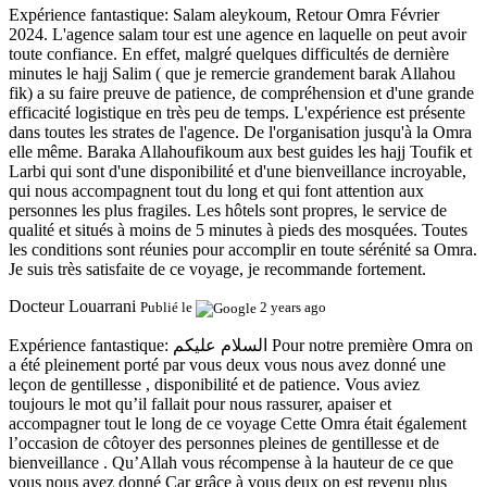
Expérience fantastique:
Salam aleykoum, Retour Omra Février
2024. L'agence salam tour est une agence en laquelle on peut avoir
toute confiance. En effet, malgré quelques difficultés de dernière
minutes le hajj Salim ( que je remercie grandement barak Allahou
fik) a su faire preuve de patience, de compréhension et d'une grande
efficacité logistique en très peu de temps. L'expérience est présente
dans toutes les strates de l'agence. De l'organisation jusqu'à la Omra
elle même. Baraka Allahoufikoum aux best guides les hajj Toufik et
Larbi qui sont d'une disponibilité et d'une bienveillance incroyable,
qui nous accompagnent tout du long et qui font attention aux
personnes les plus fragiles. Les hôtels sont propres, le service de
qualité et situés à moins de 5 minutes à pieds des mosquées. Toutes
les conditions sont réunies pour accomplir en toute sérénité sa Omra.
Je suis très satisfaite de ce voyage, je recommande fortement.
Docteur Louarrani
Publié le
2 years ago
Expérience fantastique:
السلام عليكم Pour notre première Omra on
a été pleinement porté par vous deux vous nous avez donné une
leçon de gentillesse , disponibilité et de patience. Vous aviez
toujours le mot qu’il fallait pour nous rassurer, apaiser et
accompagner tout le long de ce voyage Cette Omra était également
l’occasion de côtoyer des personnes pleines de gentillesse et de
bienveillance . Qu’Allah vous récompense à la hauteur de ce que
vous nous avez donné Car grâce à vous deux on est revenu plus