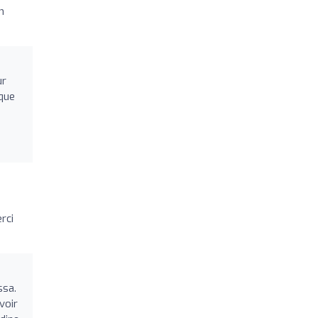
n
ur
que
erci
ssa.
voir