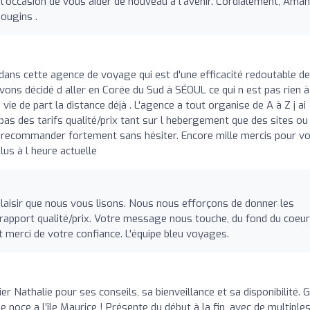
r l'occasion de vous aider de nouveau à l'avenir. Cordialement, Ama
ougins .
dans cette agence de voyage qui est d'une efficacité redoutable de
avons décidé d aller en Corée du Sud à SÉOUL ce qui n est pas rien à
vie de part la distance déjà . L'agence a tout organise de A à Z j ai
s des tarifs qualité/prix tant sur l hebergement que des sites ou
a recommander fortement sans hésiter. Encore mille mercis pour v
lus à l heure actuelle
plaisir que nous vous lisons. Nous nous efforçons de donner les
ur rapport qualité/prix. Votre message nous touche, du fond du coeur
t merci de votre confiance. L'équipe bleu voyages.
r Nathalie pour ses conseils, sa bienveillance et sa disponibilité. 
 noce a l’île Maurice ! Présente du début à la fin, avec de multiple