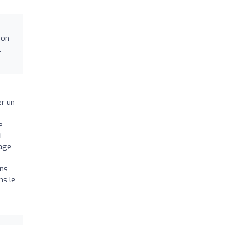
ion
t
er un
e
i
yage
ans
ns le