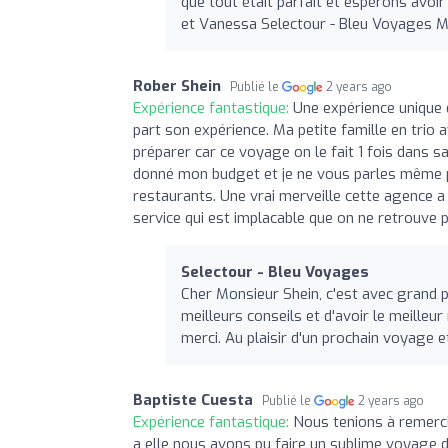
que tout était parfait et espérons avoi
et Vanessa Selectour - Bleu Voyages M
Rober Shein
Publié le
2 years ago
Expérience fantastique:
Une expérience unique 
part son expérience. Ma petite famille en trio 
préparer car ce voyage on le fait 1 fois dans sa 
donné mon budget et je ne vous parles même pa
restaurants. Une vrai merveille cette agence 
service qui est implacable que on ne retrouve p
Selectour - Bleu Voyages
Cher Monsieur Shein, c'est avec grand 
meilleurs conseils et d'avoir le meille
merci. Au plaisir d'un prochain voyage e
Baptiste Cuesta
Publié le
2 years ago
Expérience fantastique:
Nous tenions à remercie
a elle nous avons pu faire un sublime voyage de