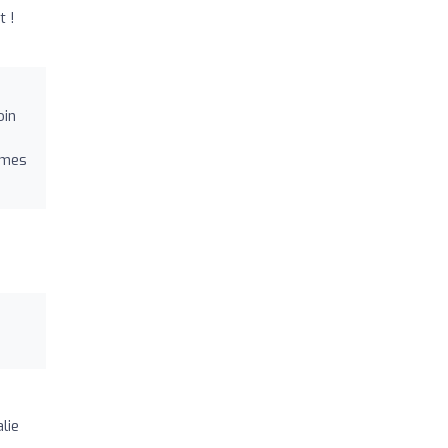
t !
oin
mmes
lie