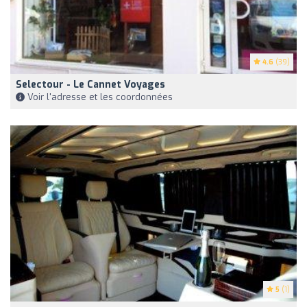
4.6
(39)
Selectour - Le Cannet Voyages
Voir l'adresse et les coordonnées
5
(1)