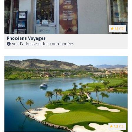
4.1
(19)
Phocéens Voyages
Voir l'adresse et les coordonnées
4.3
(15)