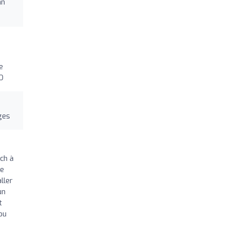
an
e
 O
ges
ch à
se
ller
un
t
 pu