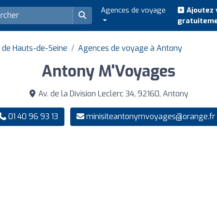
Agences de voyage
Ajoutez 
gratuitem
 de Hauts-de-Seine
Agences de voyage à Antony
Antony M'Voyages
Av. de la Division Leclerc 34, 92160, Antony
01 40 96 93 13
minisiteantonymvoyages@orange.fr