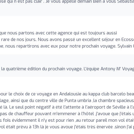
hose qui n est pas clair . Je vous appelle demain Bien à vous Sébasti
s que nous partons avec cette agence qui est toujours aussi
ès rare de nos jours. Nous avons passé un excellent séjour en Ecoss
ipe, nous repartirons avec eux pour notre prochain voyage. Sylvain
 la quatrième édition du prochain voyage. L'équipe Antony M' Voya
our le choix de ce voyage en Andalousie au kappa club barcelo bea
plage, ainsi que du centre ville de Punta umbria ,la chambre spacieu
là. Le seul point négatif à été l'attente à l'aéroport de Séville à l'a
e ,pas de chauffeur pouvant m'emmener à l'hôtel ,j'avoue que j'étais 
 fois évidemment il n'y est pour rien ,au retour pareil mon vol étai
vol était prévu à 13h là je vous avoue j'étais très énervée .sinon j'ai