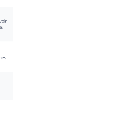
voir
du
 mes