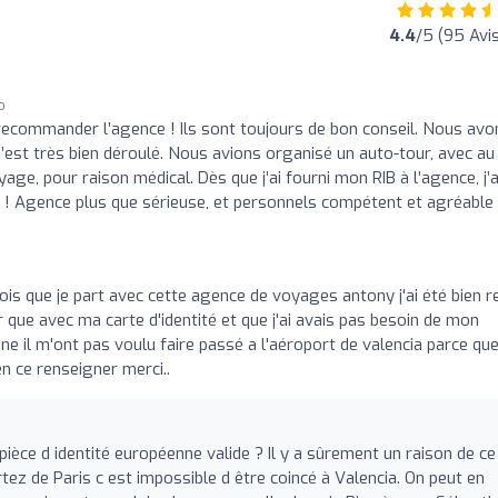
4.4
/5 (95 Avis
o
ecommander l’agence ! Ils sont toujours de bon conseil. Nous avo
est très bien déroulé. Nous avions organisé un auto-tour, avec au
ge, pour raison médical. Dès que j’ai fourni mon RIB à l’agence, j’a
 Agence plus que sérieuse, et personnels compétent et agréable 
fois que je part avec cette agence de voyages antony j'ai été bien r
 que avec ma carte d'identité et que j'ai avais pas besoin de mon
e il m'ont pas voulu faire passé a l'aéroport de valencia parce que
en ce renseigner merci..
èce d identité européenne valide ? Il y a sûrement un raison de ce
z de Paris c est impossible d être coincé à Valencia. On peut en