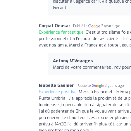
discuter à l agence car il y a quelque c
Gérant
Corpat Oeusar
Publié le
2 years ago
Expérience fantastique:
C'est la troisième foi
professionnel et à l'écoute de ses clients. Tr
avec nos amis. Merci à France et à toute l'équ
Antony M'Voyages
Merci de votre commentaires , rdv pour
Isabelle Gasnier
Publié le
2 years ago
Expérience positive:
Merci à France et Jérémy p
Punta Umbria . J'ai apprécié la proximité de la 
lumineuse ,impeccable rien à signaler de se côté 
j'ai dû patienter de 2h que le vol suivant arriv
peu énervé ,le chauffeur s'est excuser plusieurs
prévu à 14h30 j'ai dû arriver 1h plus tôt, car un 
bien profiter de mon séjour.