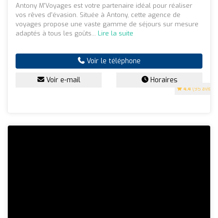
Antony M'Voyages est votre partenaire idéal pour réaliser
vos rêves d'évasion. Située à Antony, cette agence de
voyages propose une vaste gamme de séjours sur mesure
adaptés à tous les goûts...
Lire la suite
Voir le téléphone
Voir e-mail
Horaires
4.4
(95 avis)