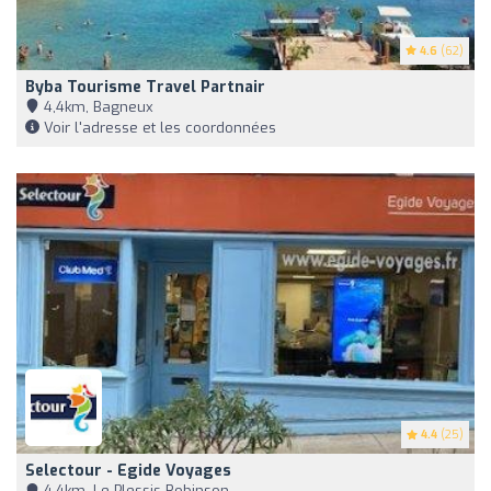
4.6
(62)
Byba Tourisme Travel Partnair
4,4km, Bagneux
Voir l'adresse et les coordonnées
4.4
(25)
Selectour - Egide Voyages
4,4km, Le Plessis-Robinson