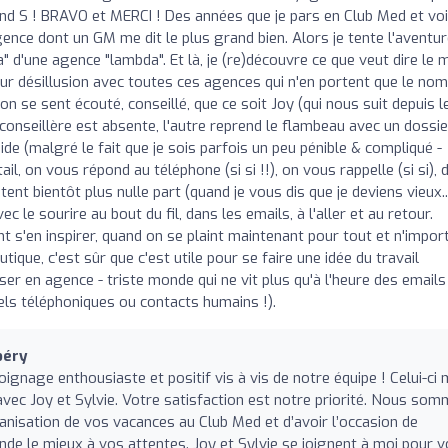
and S ! BRAVO et MERCI ! Des années que je pars en Club Med et voi
gence dont un GM me dit le plus grand bien. Alors je tente l'aventur
da" d'une agence "lambda". Et là, je (re)découvre ce que veut dire le 
 sur désillusion avec toutes ces agences qui n'en portent que le nom)
on se sent écouté, conseillé, que ce soit Joy (qui nous suit depuis l
onseillère est absente, l'autre reprend le flambeau avec un dossie
ide (malgré le fait que je sois parfois un peu pénible & compliqué -
ail, on vous répond au téléphone (si si !!), on vous rappelle (si si), 
ent bientôt plus nulle part (quand je vous dis que je deviens vieux...
le sourire au bout du fil, dans les emails, à l'aller et au retour.
s'en inspirer, quand on se plaint maintenant pour tout et n'impor
utique, c'est sûr que c'est utile pour se faire une idée du travail
er en agence - triste monde qui ne vit plus qu'à l'heure des emails
els téléphoniques ou contacts humains !).
béry
oignage enthousiaste et positif vis à vis de notre équipe ! Celui-ci
 avec Joy et Sylvie. Votre satisfaction est notre priorité. Nous so
nisation de vos vacances au Club Med et d’avoir l’occasion de
de le mieux à vos attentes. Joy et Sylvie se joignent à moi pour 