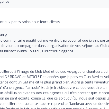
Agence
t aux petits soins pour leurs clients.
béry
e commentaire positif qui me va droit au coeur et que je vais part
isir de vous accompagner dans l’organisation de vos séjours au Club
rès bientôt Winka Loiseau, Directrice d'agence
eillères à l'image du Club Med et de ses voyages enchanteurs qui
and S ! BRAVO et MERCI ! Des années que je pars en Club Med et voi
gence dont un GM me dit le plus grand bien. Alors je tente l'aventur
da" d'une agence "lambda". Et là, je (re)découvre ce que veut dire le 
 sur désillusion avec toutes ces agences qui n'en portent que le nom)
on se sent écouté, conseillé, que ce soit Joy (qui nous suit depuis l
onseillère est absente, l'autre reprend le flambeau avec un dossie
ide (malgré le fait que je sois parfois un peu pénible & compliqué -