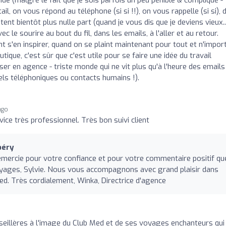
ail, on vous répond au téléphone (si si !!), on vous rappelle (si si), 
ent bientôt plus nulle part (quand je vous dis que je deviens vieux...
le sourire au bout du fil, dans les emails, à l'aller et au retour.
s'en inspirer, quand on se plaint maintenant pour tout et n'impor
utique, c'est sûr que c'est utile pour se faire une idée du travail
er en agence - triste monde qui ne vit plus qu'à l'heure des emails
els téléphoniques ou contacts humains !).
ago
vice très professionnel. Très bon suivi client
béry
emercie pour votre confiance et pour votre commentaire positif que
oyages, Sylvie. Nous vous accompagnons avec grand plaisir dans
ed. Très cordialement, Winka, Directrice d'agence
eillères à l'image du Club Med et de ses voyages enchanteurs qui