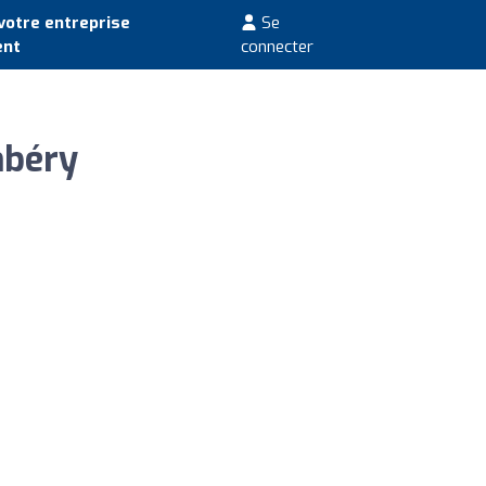
votre entreprise
Se
ent
connecter
mbéry