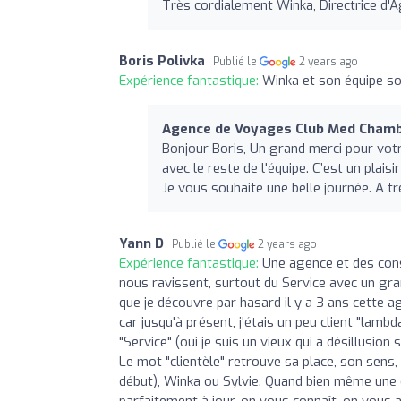
Très cordialement Winka, Directrice d'
Boris Polivka
Publié le
2 years ago
Expérience fantastique:
Winka et son équipe son
Agence de Voyages Club Med Cham
Bonjour Boris, Un grand merci pour votr
avec le reste de l'équipe. C’est un pla
Je vous souhaite une belle journée. A t
Yann D
Publié le
2 years ago
Expérience fantastique:
Une agence et des cons
nous ravissent, surtout du Service avec un gr
que je découvre par hasard il y a 3 ans cette a
car jusqu'à présent, j'étais un peu client "lamb
"Service" (oui je suis un vieux qui a désillusion
Le mot "clientèle" retrouve sa place, son sens, 
début), Winka ou Sylvie. Quand bien même une c
parfaitement à jour, on vous connaît, on vous a