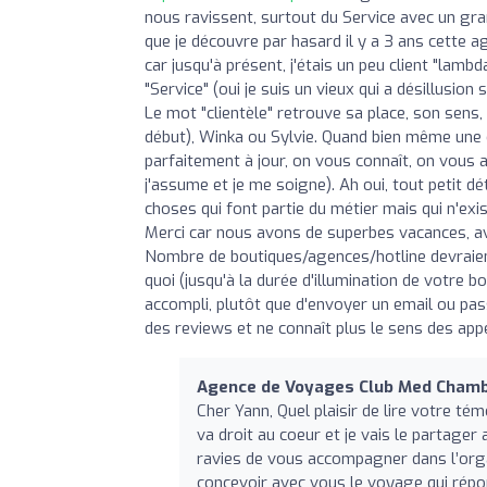
nous ravissent, surtout du Service avec un gr
que je découvre par hasard il y a 3 ans cette a
car jusqu'à présent, j'étais un peu client "lamb
"Service" (oui je suis un vieux qui a désillusion
Le mot "clientèle" retrouve sa place, son sens, 
début), Winka ou Sylvie. Quand bien même une c
parfaitement à jour, on vous connaît, on vous a
j'assume et je me soigne). Ah oui, tout petit dét
choses qui font partie du métier mais qui n'exist
Merci car nous avons de superbes vacances, avec 
Nombre de boutiques/agences/hotline devraient 
quoi (jusqu'à la durée d'illumination de votre bo
accompli, plutôt que d'envoyer un email ou pass
des reviews et ne connaît plus le sens des app
Agence de Voyages Club Med Cham
Cher Yann, Quel plaisir de lire votre tém
va droit au coeur et je vais le partager
ravies de vous accompagner dans l’orga
concevoir avec vous le voyage qui répon