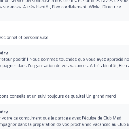
r un service personnalisé à nos clients. et sommes ravies de vou
vacances. A très bientôt, Bien cordialement, Winka, Directrice
fessionnel et personnalisé
béry
e retour positif ! Nous sommes touchées que vous ayez apprécié n
pagner dans l'organisation de vos vacances. À très bientôt, Bien 
bons conseils et un suivi toujours de qualité! Un grand merci
béry
 votre ce compliment que je partage avec l'équipe de Club Med
ompagner dans la préparation de vos prochaines vacances au Club 