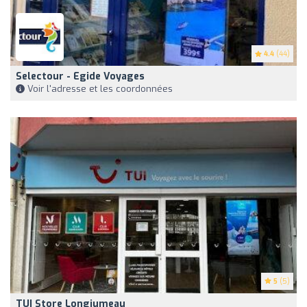
4.4
(44)
Selectour - Egide Voyages
Voir l'adresse et les coordonnées
5
(5)
TUI Store Longjumeau