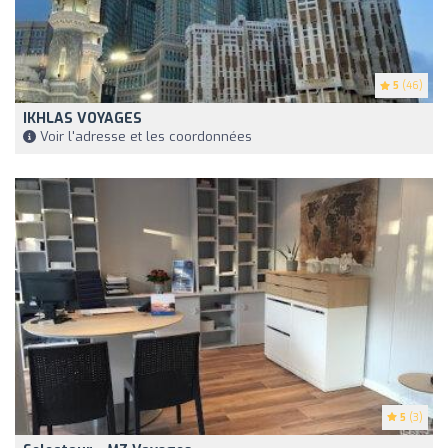
5
(46)
IKHLAS VOYAGES
Voir l'adresse et les coordonnées
5
(3)