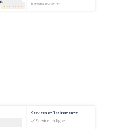
il
l'entreprise pour vérifier.
4.9
(60 avis)
Services et Traitements:
Service en ligne