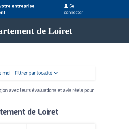
votre entreprise
Se
ent
connecter
artement de Loiret
z moi
Filtrer par localité
gion avec leurs évaluations et avis réels pour
tement de Loiret