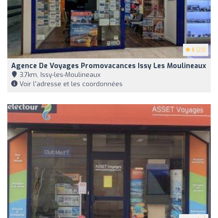
5
(23)
Agence De Voyages Promovacances Issy Les Moulineaux
3,7km, Issy-les-Moulineaux
Voir l'adresse et les coordonnées