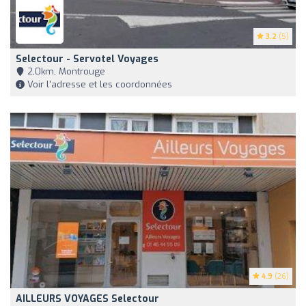
3.2
(5)
Selectour - Servotel Voyages
2,0km, Montrouge
Voir l'adresse et les coordonnées
4.9
(26)
AILLEURS VOYAGES Selectour