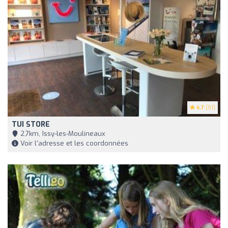
4.7
(51)
TUI STORE
2,7km, Issy-les-Moulineaux
Voir l'adresse et les coordonnées