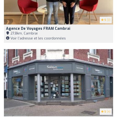
5
(3)
Agence De Voyages FRAM Cambrai
27,8km, Cambrai
Voir l'adresse et les coordonnées
5
(4)