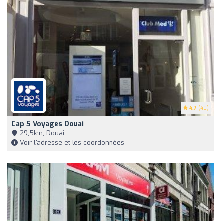
4.7
(40)
Cap 5 Voyages Douai
29,5km, Douai
Voir l'adresse et les coordonnées