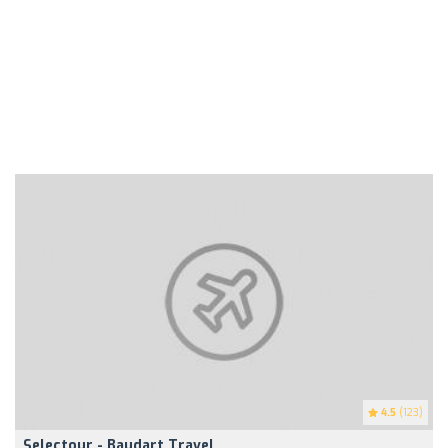
4.5
(123)
Selectour - Baudart Travel