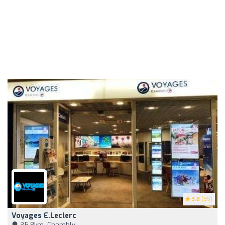
3.8
(89)
Voyages E.Leclerc
35,8km, Chambly