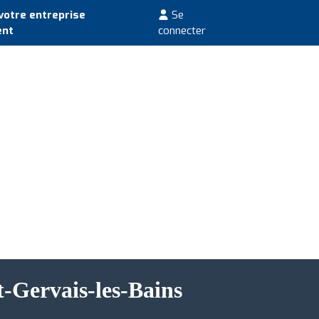
votre entreprise
Se
ent
connecter
t-Gervais-les-Bains