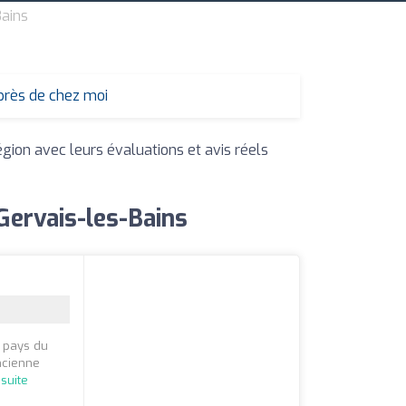
Bains
près de chez moi
égion avec leurs évaluations et avis réels
Gervais-les-Bains
u pays du
ancienne
 suite