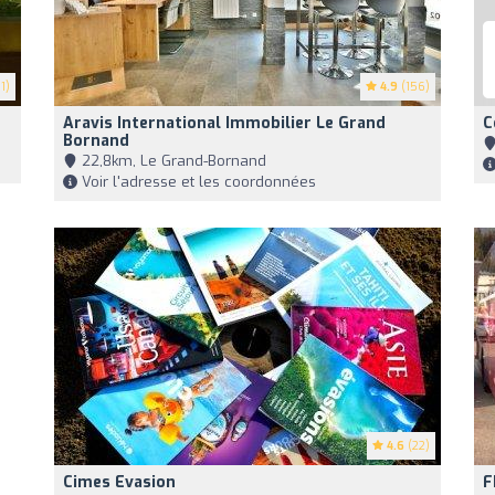
1)
4.9
(156)
Aravis International Immobilier Le Grand
C
Bornand
22,8km, Le Grand-Bornand
Voir l'adresse et les coordonnées
4.6
(22)
Cimes Evasion
F