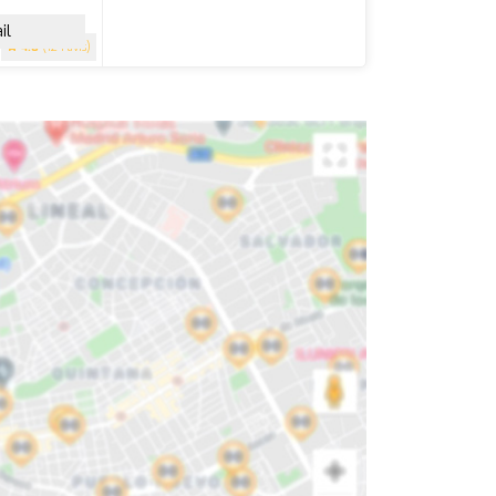
il
4.8
(124 avis)