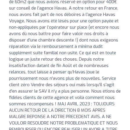
de 60m2 que nous avions réservé en option pour 400€
sur conseil de l'agence Havas. A notre retour en France,
nous avons fait part de nos déboires à l'agence Havas
Voyage. Nous avons été lésés pour une option payée et
non-appliquées par l’opérateur sur place (et encore nous
avons dû nous battre pour faire valoir nos droits à
disposer d’une chambre descente !) dont nous exigeons
réparation via le remboursement à minima dudit
supplément suite familial non usité. Ce qui est en toute
logique un juste retour des choses. Depuis notre
insatisfaction datant de fin Août et de nombreuses
relances, tout laisse à penser qu’Havas joue le
pourrissement nous n'avons plus de nouvelles. Service
client zéro Vendre des séjours oui mais lorsqu'il s'agit
d'en assurer le SAV il n'y a plus personne. Nous étions de
fidèles clients de cette agence et voilà comment nous
sommes récompensés ! MAJ AVRIL 2023 : TOUJOURS
AUCUN RETOUR DE LA DIRECTION 8 MOIS APRES
MALGRE REPONSE A NOTRE PRECEDENT AVIS. A NE
VOULOIR RESOUDRE NOTRE PROBLEMATIQUE ET NOUS
REMBOURSER OU ENCORE REALISER UN AVOIR A TITRE