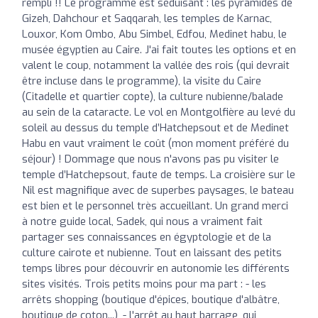
rempli !! Le programme est séduisant : les pyramides de
Gizeh, Dahchour et Saqqarah, les temples de Karnac,
Louxor, Kom Ombo, Abu Simbel, Edfou, Medinet habu, le
musée égyptien au Caire. J'ai fait toutes les options et en
valent le coup, notamment la vallée des rois (qui devrait
être incluse dans le programme), la visite du Caire
(Citadelle et quartier copte), la culture nubienne/balade
au sein de la cataracte. Le vol en Montgolfière au levé du
soleil au dessus du temple d’Hatchepsout et de Medinet
Habu en vaut vraiment le coût (mon moment préféré du
séjour) ! Dommage que nous n'avons pas pu visiter le
temple d’Hatchepsout, faute de temps. La croisière sur le
Nil est magnifique avec de superbes paysages, le bateau
est bien et le personnel très accueillant. Un grand merci
à notre guide local, Sadek, qui nous a vraiment fait
partager ses connaissances en égyptologie et de la
culture cairote et nubienne. Tout en laissant des petits
temps libres pour découvrir en autonomie les différents
sites visités. Trois petits moins pour ma part : - les
arrêts shopping (boutique d'épices, boutique d'albâtre,
boutique de coton...), - l'arrêt au haut barrage, qui