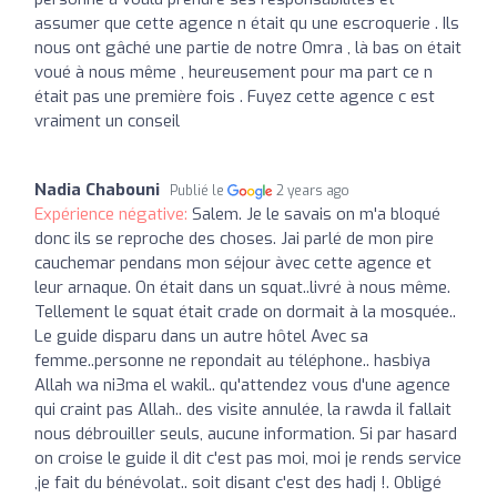
assumer que cette agence n était qu une escroquerie . Ils
nous ont gâché une partie de notre Omra , là bas on était
voué à nous même , heureusement pour ma part ce n
était pas une première fois . Fuyez cette agence c est
vraiment un conseil
Nadia Chabouni
Publié le
2 years ago
Expérience négative:
Salem. Je le savais on m'a bloqué
donc ils se reproche des choses. Jai parlé de mon pire
cauchemar pendans mon séjour àvec cette agence et
leur arnaque. On était dans un squat..livré à nous même.
Tellement le squat était crade on dormait à la mosquée..
Le guide disparu dans un autre hôtel Avec sa
femme..personne ne repondait au téléphone.. hasbiya
Allah wa ni3ma el wakil.. qu'attendez vous d'une agence
qui craint pas Allah.. des visite annulée, la rawda il fallait
nous débrouiller seuls, aucune information. Si par hasard
on croise le guide il dit c'est pas moi, moi je rends service
,je fait du bénévolat.. soit disant c'est des hadj !. Obligé