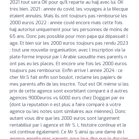
2021 tout sera OK pour qu'il reparte au hajj avec lui. OK
très bien. 2021 : année du covid, les voyages à la Mecque
étaient annulés. Mais ils ont toujours pas remboursé les
2000 euros 2022 : année covid encore mais cette fois
hajj autorisé uniquement pour les personnes de moins de
65 ans. Donc pas possible pour mon papa qui dépassait l
age. Et bien sûr les 2000 euros toujours pas rendu 2023
: tout une nouvelle organisation, avec l inscription via la
plate-forme imposé par l Arabie saoudite mes parents n
ont pas eu les places. Et encore une fois les 2000 euros
toujours pas remboursé. Enfin arrive l année 2024 : ce
cher Mr.S fait enfin son boulot, réclame les papiers de
mes parents afin de les inscrire. Tout est OK même si les
prix de cette agence sont exorbitant comparé à d autres
agences 9000euros vs 6000 eurs chez Doggan par ex
(dont la reputation n est plus a faire comparé à votre
agence ou les notes sont similaires aux miennes). Donc
autant vous dire que les 2000 euros sont largement
rentabilisé par l agence et Mr S. L histoire continue et le
vol continue également. Ce Mr S ainsi qu une dame de l
agence appelle mes parents pour leur dire que le dossier