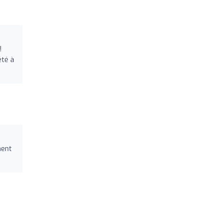
!
été à
ment