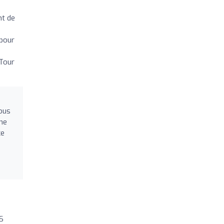
nt de
 pour
 Tour
vous
une
ce
S