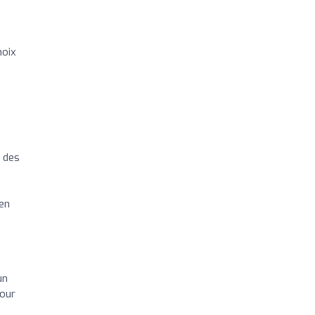
hoix
 des
ien
un
Tour