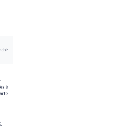
nchir
e
rès à
carte
G,