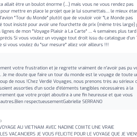
ça allait être un boulot énorme (…) mais vous ne vous rendez pas
 pour mettre en place le projet que je lui soumettais… le mieux éta
et d’avion "Tour du Monde" plutôt que de vouloir voir "Le Monde pas
 tout insisté pour avoir une fourchette de prix (même très large)
lignes de mon "Voyage Plaisir à La Carte" … 4 semaines plus tard
imprécis Si vous voulez un voyage tout droit issu du catalogue d’un
si vous voulez du "sur mesure" allez voir ailleurs !!!
ent votre frustration et je regrette vraiment de n'avoir pas pu 
s. Je me doute que faire un tour du monde est le voyage de toute 
ucoup de nous !Chez Verdié Voyages, nous prenons très au sérieux 
oient assorties d'un socle d'éléments tangibles nécessaires à la
ncèrement que votre projet aboutira à une fin heureuse et que vous
s autres.Bien respectueusementGabrielle SERRANO
go
N VOYAGE AU VIETNAM AVEC NADINE COMTE UNE VRAIE
ES VACANCIERS JE VOUS FELICITE POUR LE VOYAGE QUE JE VIEN