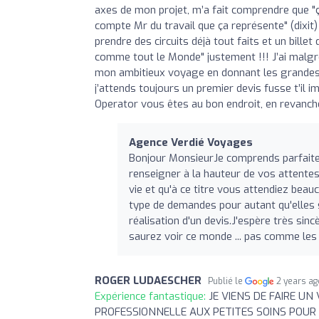
axes de mon projet, m’a fait comprendre que "
compte Mr du travail que ça représente" (dixit)
prendre des circuits déjà tout faits et un bill
comme tout le Monde" justement !!! J’ai malgré
mon ambitieux voyage en donnant les grandes 
j’attends toujours un premier devis fusse t’il 
Operator vous êtes au bon endroit, en revanche 
Agence Verdié Voyages
Bonjour MonsieurJe comprends parfaitem
renseigner à la hauteur de vos attente
vie et qu'à ce titre vous attendiez bea
type de demandes pour autant qu'elles s
réalisation d'un devis.J'espère très si
saurez voir ce monde ... pas comme le
ROGER LUDAESCHER
Publié le
2 years a
Expérience fantastique:
JE VIENS DE FAIRE U
PROFESSIONNELLE AUX PETITES SOINS POUR L