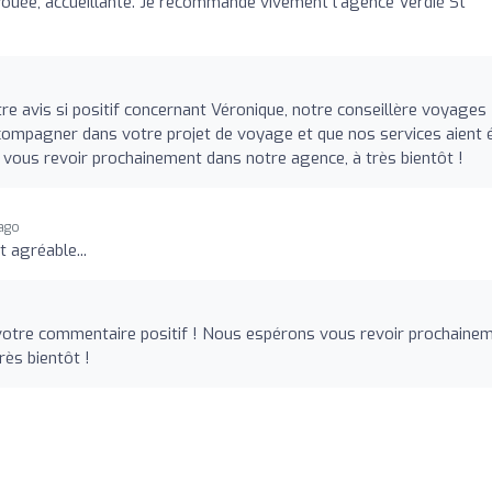
vouée, accueillante. Je recommande vivement l'agence Verdié St
e avis si positif concernant Véronique, notre conseillère voyages 
ompagner dans votre projet de voyage et que nos services aient 
 vous revoir prochainement dans notre agence, à très bientôt !
 ago
 agréable...
otre commentaire positif ! Nous espérons vous revoir prochaine
rès bientôt !