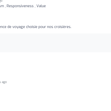
go
ism , Responsiveness , Value
ence de voyage choisie pour nos croisières.
s ago