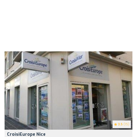
3.5
(15)
CroisiEurope Nice