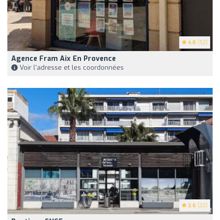
4.8
(52)
Agence Fram Aix En Provence
Voir l'adresse et les coordonnées
3.6
(20)