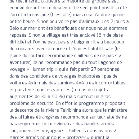
de réel intérêt. D’ailleurs la majorité du groupe s’est
ennuyé durant cette descente. Le seul point positif a été
l’arrêt à la cascade (très jolie) mais cela n’a duré qu’une
petite heure. Sinon peu voire pas d’animaux. Les 2 jours a
Belo sur mer ont été bénéfiques car nous nous sommes
reposés. Sinon le village est très enclavé (5 h de piste
difficile) et l’on ne peut pas s’y baigner : il y a beaucoup
de courants avec la marée et l’eau est plutôt sale (le
guide du routard recommande d’ailleurs de ne pas s’y
aventurer) Je ne recommande pas du tout l’agence de
voyage « Human trip » qui a fait partir 27 personnes
dans des conditions de voyages inadaptées : pas de
voitures 4x4 mais des camions 4x4 très inconfortables
et plus lents que les voitures (temps de trajets
augmentés de 30 à 50 %) mais surtout un gros
problème de sécurité. En effet le programme proposait
la descente de la rivière Tsiribihina alors que le ministère
des affaires étrangères recommande sur leur site de ne
pas emprunter cette rivière car des bandits armés
rançonnent les voyageurs. D’ailleurs nous avions 2
gardes armés pour nous « protéger » durant la