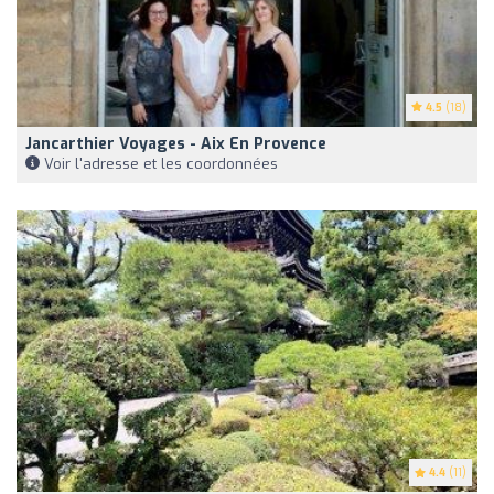
4.5
(18)
Jancarthier Voyages - Aix En Provence
Voir l'adresse et les coordonnées
4.4
(11)