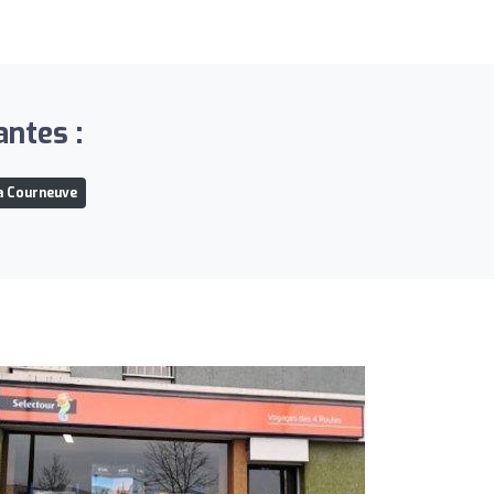
antes :
a Courneuve