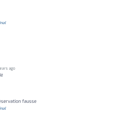
inal
years ago
dé
réservation fausse
inal