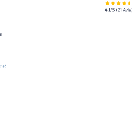
4.1
/5 (21 Avis
il
inal