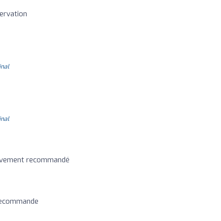
servation
inal
inal
! Vivement recommandé
 recommande