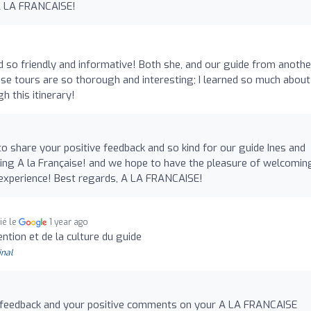
A LA FRANCAISE!
nd so friendly and informative! Both she, and our guide from anothe
ese tours are so thorough and interesting; I learned so much about
 this itinerary!
to share your positive feedback and so kind for our guide Ines and
ing A la Française! and we hope to have the pleasure of welcomin
experience! Best regards, A LA FRANCAISE!
ié le
1 year ago
ention et de la culture du guide
inal
r feedback and your positive comments on your A LA FRANCAISE