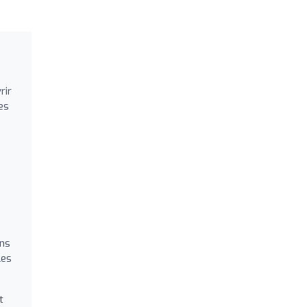
rir
es
ins
les
t