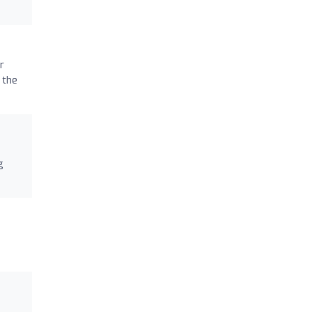
r
 the
g