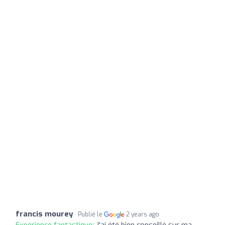
francis mourey
Publié le
2 years ago
Expérience fantastique:
J'ai été bien conseillé sur ma