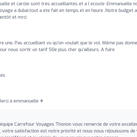
lle et carole sont tres accueillantes et a l ecoute .Emmanuelle n
voyage a dubai,tout a ete fait en temps et en heure .Notre budget a
entôt et mrci
ttre une. Pas accueillant vu qu'on voulait que le vol. Même pas donne
ur nous sortir un tarif 50e plus cher qu'ailleurs. A fuire
tés
 Merci à emmanuelle ✈
équipe Carrefour Voyages Thonon vous remercie de votre excelle
votre satisfaction est notre priorité et nous nous réjouissons de 