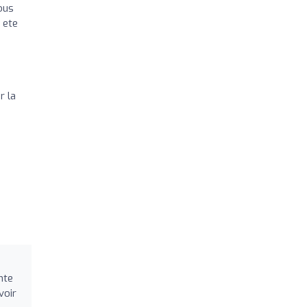
ous
 ete
r la
nte
voir