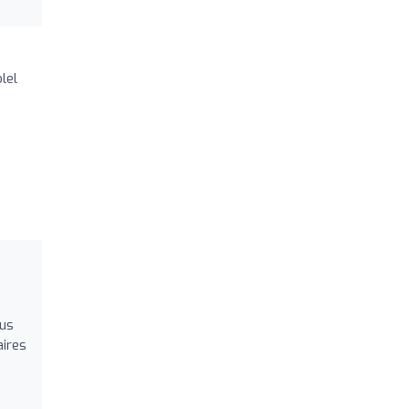
lel
ous
aires