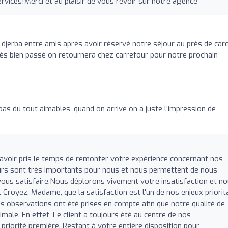
rvices!Merci et au plaisir de vous revoir sur notre agence
jerba entre amis après avoir réservé notre séjour au près de caro
très bien passé on retournera chez carrefour pour notre prochain
as du tout aimables, quand on arrive on a juste l’impression de
avoir pris le temps de remonter votre expérience concernant nos
urs sont très importants pour nous et nous permettent de nous
vous satisfaire.Nous déplorons vivement votre insatisfaction et n
Croyez, Madame, que la satisfaction est l'un de nos enjeux priorit
 observations ont été prises en compte afin que notre qualité de
ale. En effet, Le client a toujours été au centre de nos
priorité première. Restant à votre entière disposition pour