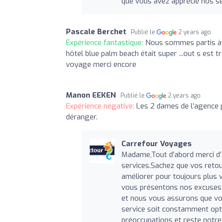
que vous avez apprécié nos se
Pascale Berchet
Publié le
2 years ago
Expérience fantastique:
Nous sommes partis à d
hôtel blue palm beach était super ...out s est 
voyage merci encore
Manon EEKEN
Publié le
2 years ago
Expérience négative:
Les 2 dames de l’agence p
déranger.
Carrefour Voyages
Madame,Tout d’abord merci d’
services.Sachez que vos reto
améliorer pour toujours plus 
vous présentons nos excuses. 
et nous vous assurons que vos
service soit constamment optim
préoccupations et reste notre 