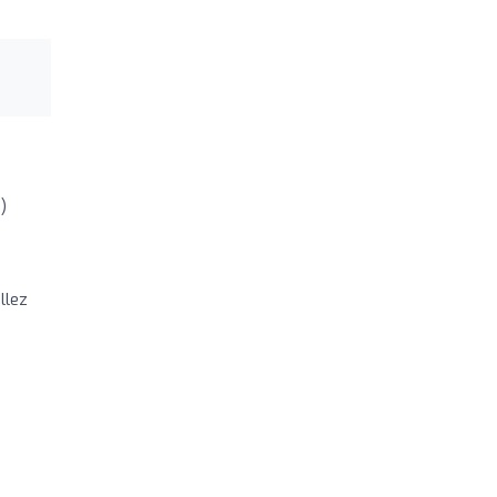
)
llez