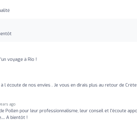
alité
ientôt
’un voyage à Rio !
 l écoute de nos envies . Je vous en dirais plus au retour de Crète
years ago
de Pollen pour leur professionnalisme, leur conseil et l'écoute app
.. A bientôt !