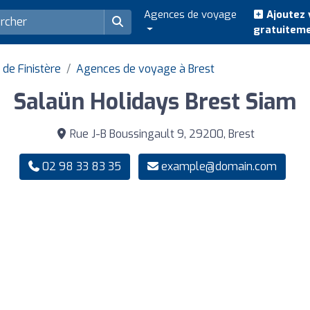
Agences de voyage
Ajoutez 
gratuitem
de Finistère
Agences de voyage à Brest
Salaün Holidays Brest Siam
Rue J-B Boussingault 9, 29200, Brest
02 98 33 83 35
example@domain.com