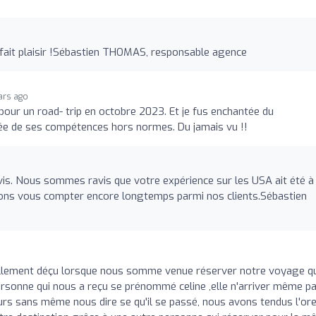
s fait plaisir !Sébastien THOMAS, responsable agence
ars ago
pour un road- trip en octobre 2023. Et je fus enchantée du
ée de ses compétences hors normes. Du jamais vu !!
vis. Nous sommes ravis que votre expérience sur les USA ait été à 
rons vous compter encore longtemps parmi nos clients.Sébastien
llement déçu lorsque nous somme venue réserver notre voyage q
ersonne qui nous a reçu se prénommé celine ,elle n'arriver même p
rs sans même nous dire se qu'il se passé, nous avons tendus l'orei