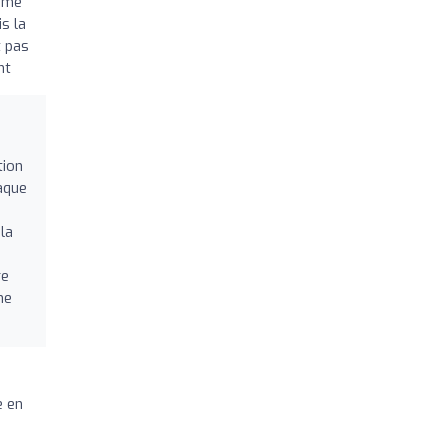
même
s la
t pas
nt
tion
haque
la
re
ne
e en
a