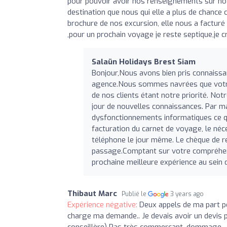
pour pouvoir avoir nos renseignements sur no
destination que nous qui elle a plus de chance c
brochure de nos excursion, elle nous a facturé 
,pour un prochain voyage je reste septique,je c
Salaün Holidays Brest Siam
Bonjour,Nous avons bien pris connaissa
agence.Nous sommes navrées que votre e
de nos clients étant notre priorité. Notr
jour de nouvelles connaissances. Par ma
dysfonctionnements informatiques ce qui
facturation du carnet de voyage, le néc
téléphone le jour même. Le chèque de r
passage.Comptant sur votre compréhens
prochaine meilleure expérience au sein 
Thibaut Marc
Publié le
3 years ago
Expérience négative:
Deux appels de ma part po
charge ma demande.. Je devais avoir un devis pa
conseillère) Pas très commerçant, dommage