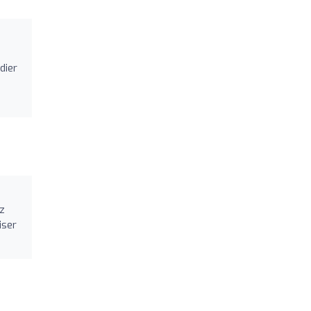
dier
ez
iser