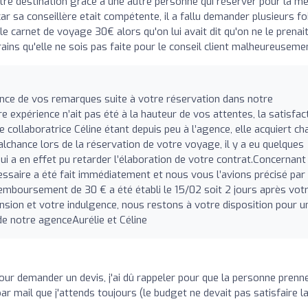
tre destination grâce à une autre personne qui réserver pour la 
ar sa conseillère etait compétente, il a fallu demander plusieurs foi
le carnet de voyage 30€ alors qu'on lui avait dit qu'on ne le prenai
rains qu'elle ne sois pas faite pour le conseil client malheureuseme
nce de vos remarques suite à votre réservation dans notre
xpérience n’ait pas été à la hauteur de vos attentes, la satisfac
e collaboratrice Céline étant depuis peu à l’agence, elle acquiert c
lchance lors de la réservation de votre voyage, il y a eu quelques
 a en effet pu retarder l’élaboration de votre contrat.Concernant 
essaire a été fait immédiatement et nous vous l’avions précisé par
emboursement de 30 € a été établi le 15/02 soit 2 jours après vot
ion et votre indulgence, nous restons à votre disposition pour u
de notre agenceAurélie et Céline
ur demander un devis, j'ai dû rappeler pour que la personne prenn
r mail que j'attends toujours (le budget ne devait pas satisfaire l