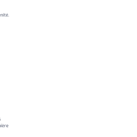
nité.
s
nière