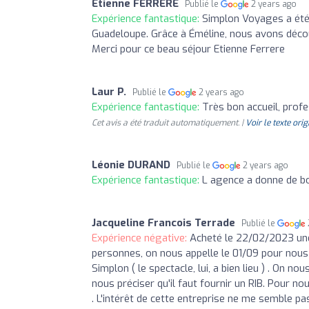
Etienne FERRERE
Publié le
2 years ago
Expérience fantastique:
Simplon Voyages a été 
Guadeloupe. Grâce à Éméline, nous avons découv
Merci pour ce beau séjour Etienne Ferrere
Laur P.
Publié le
2 years ago
Expérience fantastique:
Très bon accueil, prof
Cet avis a été traduit automatiquement. |
Voir le texte orig
Léonie DURAND
Publié le
2 years ago
Expérience fantastique:
L agence a donne de bo
Jacqueline Francois Terrade
Publié le
Expérience négative:
Acheté le 22/02/2023 une 
personnes, on nous appelle le 01/09 pour nous a
Simplon ( le spectacle, lui, a bien lieu ) . On 
nous préciser qu'il faut fournir un RIB. Pour n
. L'intérêt de cette entreprise ne me semble pas