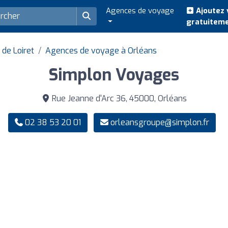
Agences de voyage
Ajoutez 
gratuitem
de Loiret
Agences de voyage à Orléans
Simplon Voyages
Rue Jeanne d'Arc 36, 45000, Orléans
02 38 53 20 01
orleansgroupe@simplon.fr